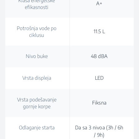
Klasa energetske
A+
efikasnosti
Potrošnja vode po
11.5 L
ciklusu
Nivo buke
48 dBA
Vrsta displeja
LED
Vrsta podešavanje
Fiksna
gornje korpe
Odlaganje starta
Da sa 3 nivoa (3h / 6h
/ 9h)