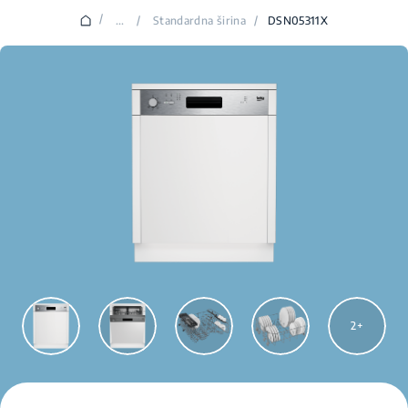
/
...
/
Standardna širina
/
DSN05311X
2