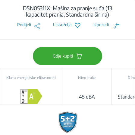
DSN05311X: Mašina za pranje suđa (13
kapacitet pranja, Standardna širina)
Podijeli
Lista želja
Uporedi
Gdje kupiti
Klasa energetske efikasnosti
Nivo buke
Dim
48 dBA
Standar