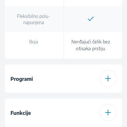
Fleksibilno polu-
napunjena
Boja
Nerđajući čelik bez
otisaka prstiju
Programi
Broj programa
5
Funkcije
Program 1
Eco program 50°C