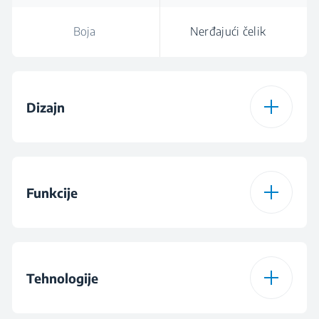
Boja
Nerđajući čelik
Dizajn
Vrsta aspiratora
Standardni
Funkcije
Boja
Nerđajući čelik
Broj nivoa snage
3
Kontrole
Kontrola preko
Tehnologije
mehaničkog slajdera