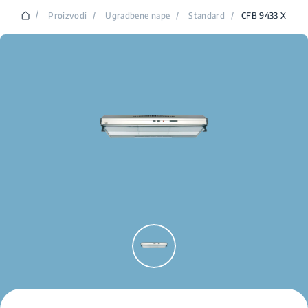
/
Proizvodi
/
Ugradbene nape
/
Standard
/
CFB 9433 X