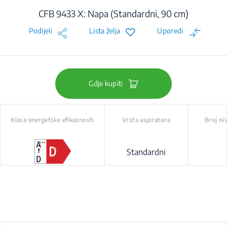
CFB 9433 X: Napa (Standardni, 90 cm)
Podijeli
Lista želja
Uporedi
Gdje kupiti
Klasa energetske efikasnosti
Vrsta aspiratora
Broj ni
Standardni