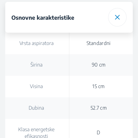
Osnovne karakteristike
Vrsta aspiratora
Standardni
Širina
90 cm
Visina
15 cm
Dubina
52.7 cm
Klasa energetske
D
efikasnosti