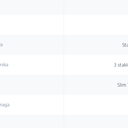
če
St
onika
3 stak
Slim
snaga