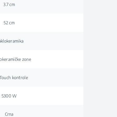
3.7 cm
52 cm
aklokeramika
lokeramičke zone
 Touch kontrole
5300 W
Crna