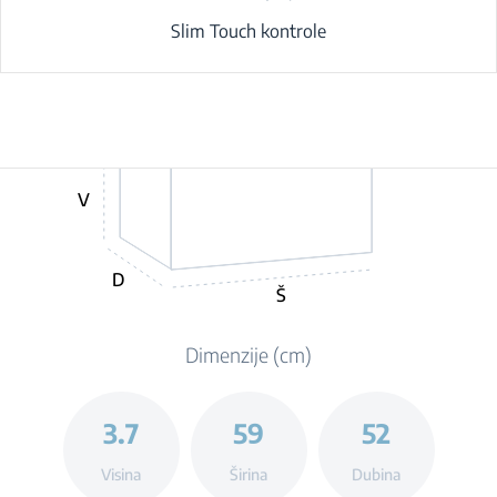
Slim Touch kontrole
V
D
Š
Dimenzije (cm)
3.7
59
52
Visina
Širina
Dubina