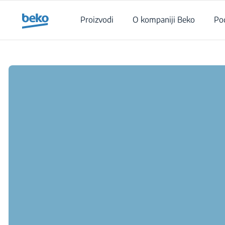
Main content starts here
Proizvodi
O kompaniji Beko
Po