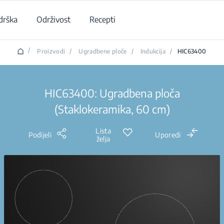
drška
Održivost
Recepti
/
Proizvodi
/
Ugradbene ploče
/
Indukcija
/
HIC63400
HIC63400: Ugradbena ploča
(Staklokeramika, 60 cm)
Lista
Podijeli
Uporedi
želja