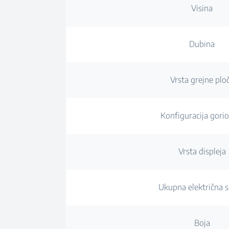
Visina
Dubina
Vrsta grejne plo
Konfiguracija gori
Vrsta displeja
Ukupna električna 
Boja