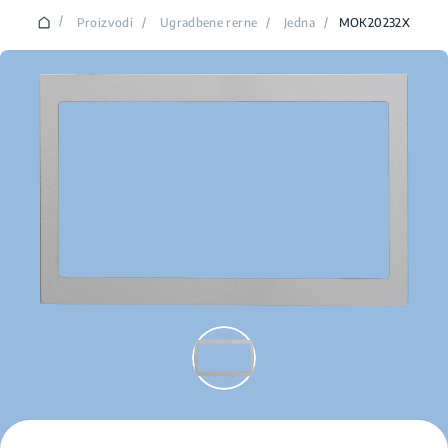
/
Proizvodi
/
Ugradbene rerne
/
Jedna
/
MOK20232X