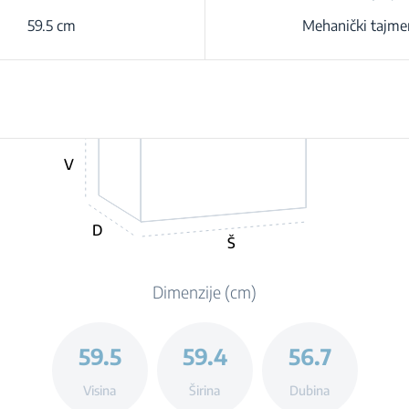
59.5 cm
Mehanički tajme
V
D
Š
Dimenzije (cm)
59.5
59.4
56.7
Visina
Širina
Dubina