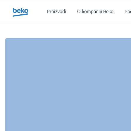
Main content starts here
Proizvodi
O kompaniji Beko
Po