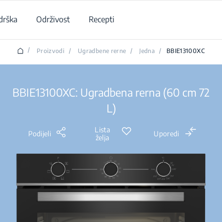
drška
Održivost
Recepti
/
Proizvodi
/
Ugradbene rerne
/
Jedna
/
BBIE13100XC
BBIE13100XC: Ugradbena rerna (60 cm 72
L)
Lista
Podijeli
Uporedi
želja