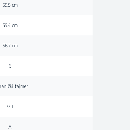
59.5 cm
59.4 cm
56.7 cm
6
anički tajmer
72 L
A