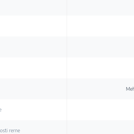
Meh
e
osti rerne