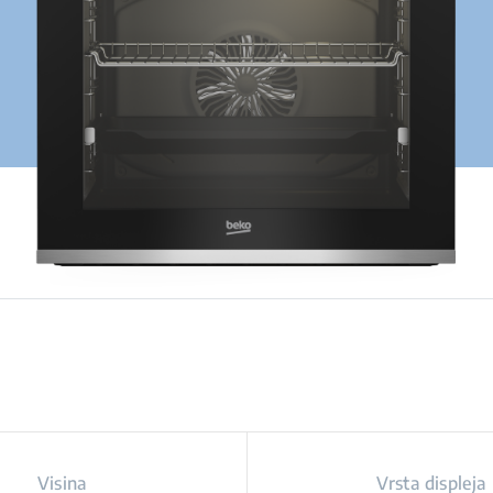
Visina
Vrsta displeja