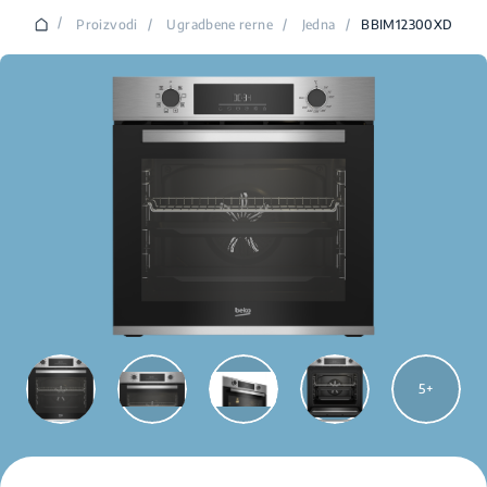
/
Proizvodi
/
Ugradbene rerne
/
Jedna
/
BBIM12300XD
5