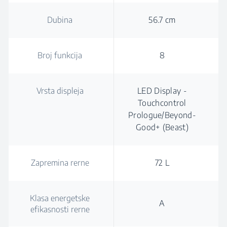
Dubina
56.7 cm
Broj funkcija
8
Vrsta displeja
LED Display -
Touchcontrol
Prologue/Beyond-
Good+ (Beast)
Zapremina rerne
72 L
Klasa energetske
A
efikasnosti rerne