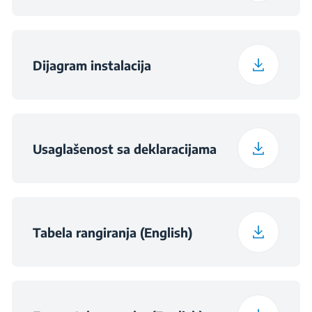
Dimenzije otvora
560×550×590
(ŠxDxV) (mm)
Dijagram instalacija
Dimenzije otvora
560×550×600
(ŠxDxV) (mm)
Usaglašenost sa deklaracijama
Tabela rangiranja (English)