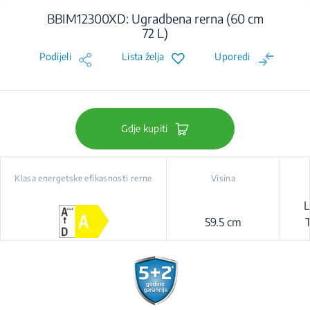
BBIM12300XD: Ugradbena rerna (60 cm
72 L)
Podijeli
Lista želja
Uporedi
Gdje kupiti
Klasa energetske efikasnosti rerne
Visina
L
59.5 cm
Pro
G