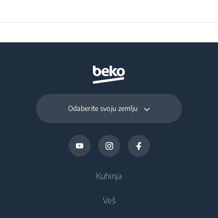
Odaberite svoju zemlju
Kuhinja
Veš
Hlađenje