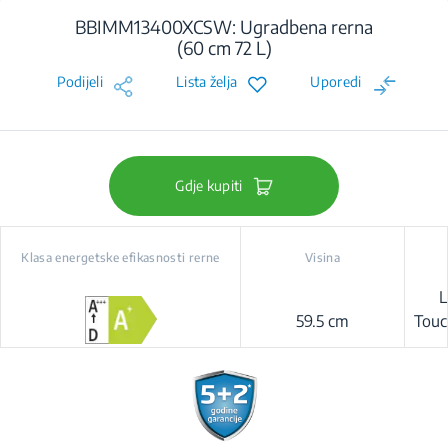
BBIMM13400XCSW: Ugradbena rerna
(60 cm 72 L)
Podijeli
Lista želja
Uporedi
Gdje kupiti
Klasa energetske efikasnosti rerne
Visina
L
59.5 cm
Touc
(B