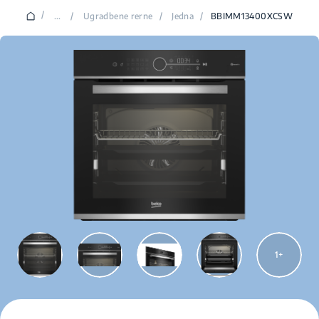
/
...
/
Ugradbene rerne
/
Jedna
/
BBIMM13400XCSW
1