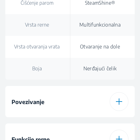
Čišćenje parom
SteamShine®
Vrsta rerne
Multifunkcionalna
Vrsta otvaranja vrata
Otvaranje na dole
Boja
Nerđajući čelik
Povezivanje
Vrsta konekcije
Bežično i Bluetooth
HomeWhiz®
Funkcije rerne