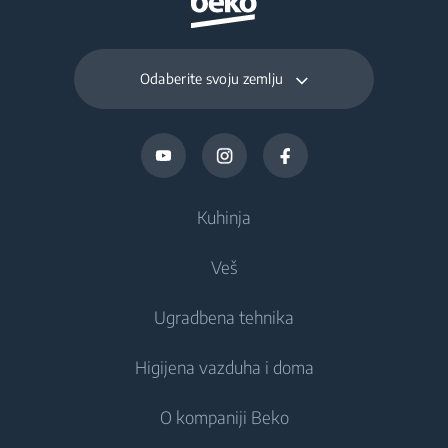
Odaberite svoju zemlju
Kuhinja
Veš
Hlađenje
Ugradbena tehnika
Frižideri
Mašine za pranje veša
Higijena vazduha i doma
Zamrzivači
Mašine za pranje veša
Hlađenje
Kombinovani frižideri
O kompaniji Beko
Ugradbene mašine za pranje veša
Ugradbeni frižideri
Higijena vazduha
Ugradbeni frižideri