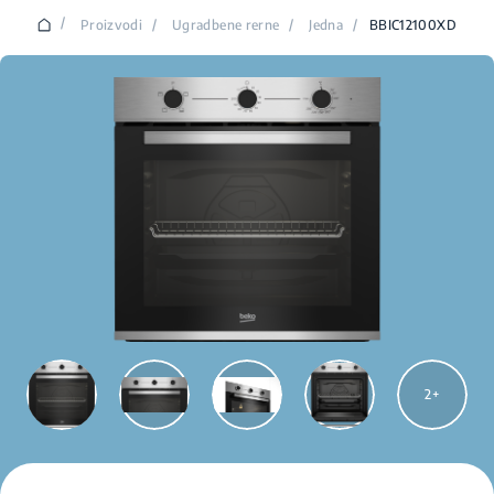
/
Proizvodi
/
Ugradbene rerne
/
Jedna
/
BBIC12100XD
2