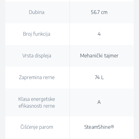
Dubina
56.7 cm
Broj funkcija
4
Vrsta displeja
Mehanički tajmer
Zapremina rerne
74 L
Klasa energetske
A
efikasnosti rerne
Čišćenje parom
SteamShine®