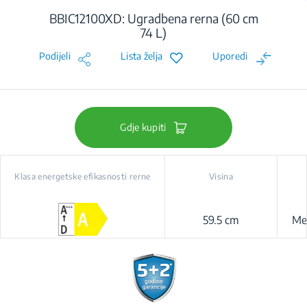
BBIC12100XD: Ugradbena rerna (60 cm
74 L)
Podijeli
Lista želja
Uporedi
Gdje kupiti
Klasa energetske efikasnosti rerne
Visina
59.5 cm
Me