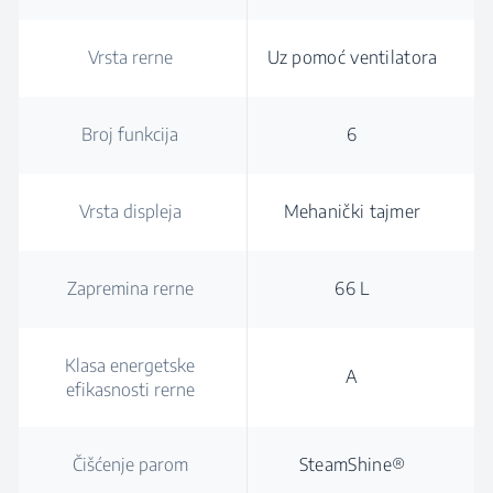
Vrsta rerne
Uz pomoć ventilatora
Broj funkcija
6
Vrsta displeja
Mehanički tajmer
Zapremina rerne
66 L
Klasa energetske
A
efikasnosti rerne
Čišćenje parom
SteamShine®