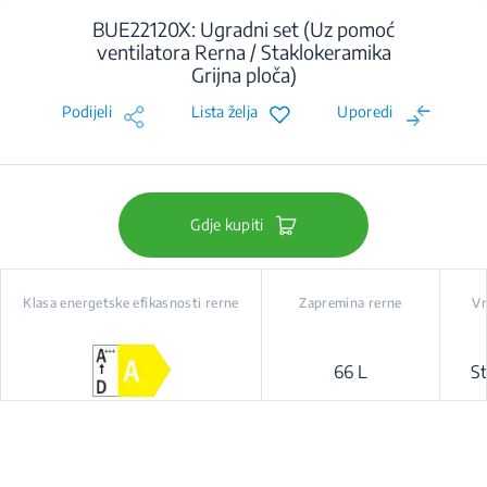
BUE22120X: Ugradni set (Uz pomoć
ventilatora Rerna / Staklokeramika
Grijna ploča)
Podijeli
Lista želja
Uporedi
Gdje kupiti
Klasa energetske efikasnosti rerne
Zapremina rerne
Vr
66 L
St