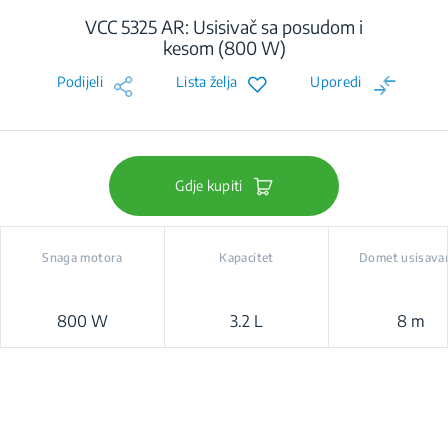
VCC 5325 AR: Usisivač sa posudom i
kesom (800 W)
Podijeli
Lista želja
Uporedi
Gdje kupiti
Snaga motora
Kapacitet
Domet usisava
800 W
3.2 L
8 m