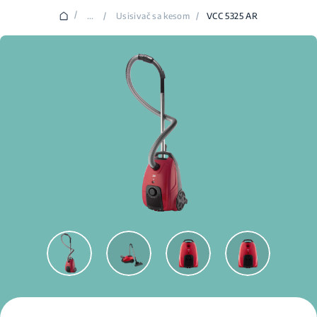
/
...
/
Usisivač sa kesom
/
VCC 5325 AR