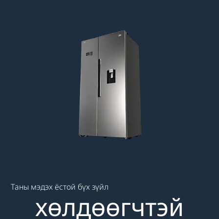
Main content starts here
Таны мэдэх ёстой бүх зүйл
хөлдөөгчтэй