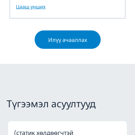
Цааш унших
Илүү ачааллах
Түгээмэл асуултууд
(статик хөлдөөгчтэй