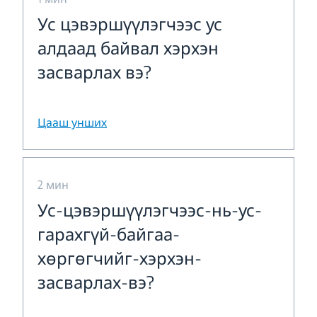
Ус цэвэршүүлэгчээс ус
алдаад байвал хэрхэн
засварлах вэ?
Цааш унших
2 мин
Ус-цэвэршүүлэгчээс-нь-ус-
гарахгүй-байгаа-
хөргөгчийг-хэрхэн-
засварлах-вэ?