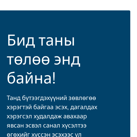
Бид таны
төлөө энд
байна!
Танд бүтээгдэхүүний зөвлөгөө
хэрэгтэй байгаа эсэх, дагалдах
хэрэгсэл худалдаж авахаар
явсан эсвэл санал хүсэлтээ
өгөхийг хүссэн эсэхээс үл