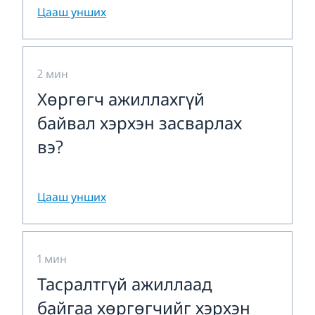
Цааш унших
2 мин
Хөргөгч ажиллахгүй
байвал хэрхэн засварлах
вэ?
Цааш унших
1 мин
Тасралтгүй ажиллаад
байгаа хөргөгчийг хэрхэн