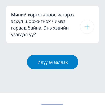
Миний хөргөгчнөөс исгэрэх
эсхүл шоржигнох чимээ
гараад байна. Энэ хэвийн
үзэгдэл үү?
Илүү ачааллах