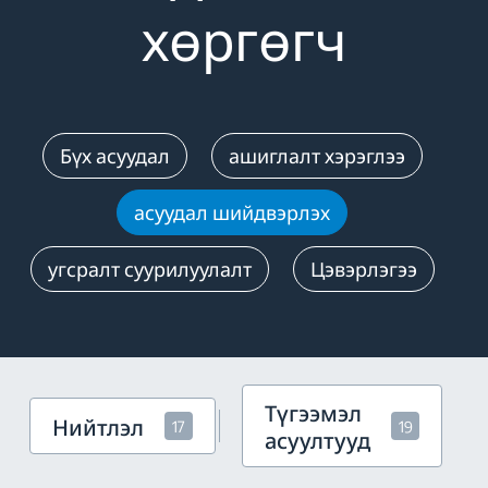
хөргөгч
Бүх асуудал
ашиглалт хэрэглээ
асуудал шийдвэрлэх
угсралт суурилуулалт
Цэвэрлэгээ
Түгээмэл
Нийтлэл
17
19
асуултууд