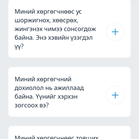
Миний хөргөгчнөөс ус
шоржигнох, хөөсрөх,
жингэнэх чимээ сонсогдож
байна. Энэ хэвийн үзэгдэл
үү?
Миний хөргөгчний
дохиолол нь ажиллаад
байна. Үүнийг хэрхэн
зогсоох вэ?
Миний хөргөгчнөөс товших