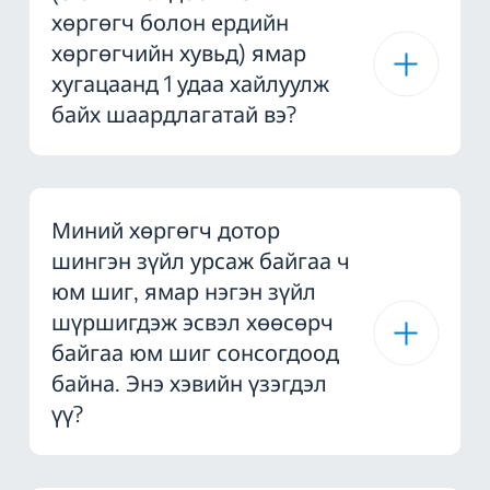
хөргөгч болон ердийн
хөргөгчийн хувьд) ямар
хугацаанд 1 удаа хайлуулж
байх шаардлагатай вэ?
Миний хөргөгч дотор
шингэн зүйл урсаж байгаа ч
юм шиг, ямар нэгэн зүйл
шүршигдэж эсвэл хөөсөрч
байгаа юм шиг сонсогдоод
байна. Энэ хэвийн үзэгдэл
үү?