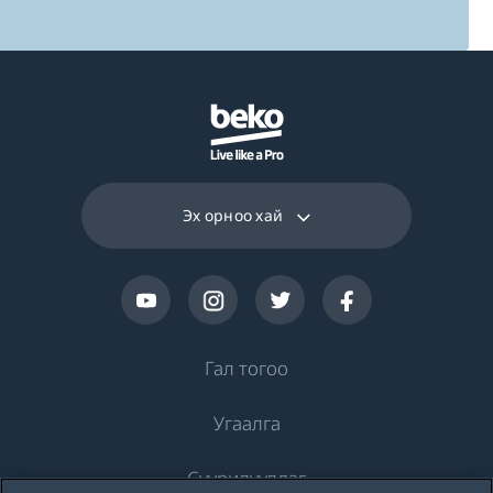
Эх орноо хай
Гал тогоо
Угаалга
Хөргөлт
Суурилуулдаг
Хөргөгч