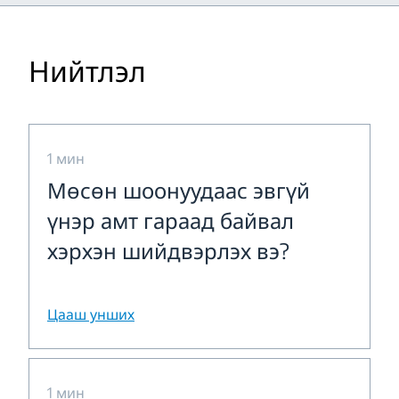
Нийтлэл
1 мин
Мөсөн шоонуудаас эвгүй
үнэр амт гараад байвал
хэрхэн шийдвэрлэх вэ?
Цааш унших
1 мин