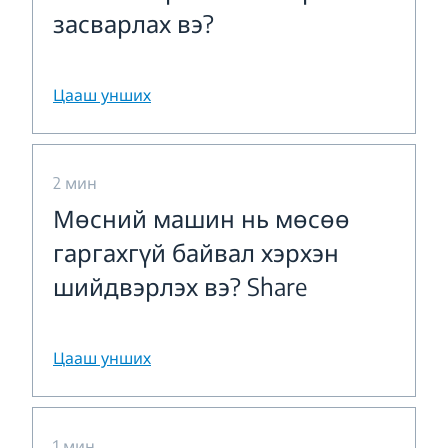
засварлах вэ?
Цааш унших
2 мин
Мөсний машин нь мөсөө
гаргахгүй байвал хэрхэн
шийдвэрлэх вэ? Share
Цааш унших
1 мин