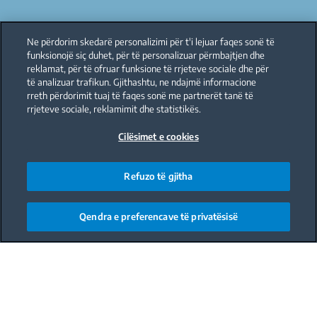
Ne përdorim skedarë personalizimi për t'i lejuar faqes sonë të
funksionojë siç duhet, për të personalizuar përmbajtjen dhe
reklamat, për të ofruar funksione të rrjeteve sociale dhe për
të analizuar trafikun. Gjithashtu, ne ndajmë informacione
rreth përdorimit tuaj të faqes sonë me partnerët tanë të
rrjeteve sociale, reklamimit dhe statistikës.
Cilësimet e cookies
Refuzo të gjitha
Qendra e preferencave të privatësisë
Main content starts here
Pa ngrirje, fruta që
qëndrojnë më gjatë dhe