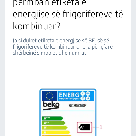
përmban etiketa e
energjisë së frigoriferëve të
kombinuar?
Ja si duket etiketa e energjisë së BE-së së
frigoriferëve të kombinuar dhe ja për çfarë
shërbejnë simbolet dhe numrat: