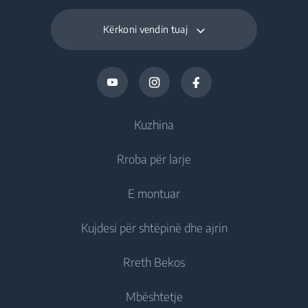
Kërkoni vendin tuaj
Kuzhina
Rroba për larje
Ftohje
E montuar
Frigoriferë
Lavatriçe
Kujdesi për shtëpinë dhe ajrin
Ngrirës
Lavatriçe me qëndrim të lirë
Ftohje
Frigorifer i kombinuar
Rreth Bekos
Lavatriçe të integruara
Frigoriferë të integruar
Kujdesi ndaj ajrit
Frigoriferë të integruar
Larëse Tharëse
Mbështetje
Ngrirës të integruar
Kondicionerë
Ngrirës të integruar