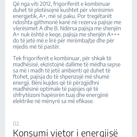
Që nga viti 2012, frigoriferët e kombinuar
duhet të plotësojnë kushtet për vlerësimin
energjetik, A+, më së paku. Por tregëtarët
ndoshta gjithmonë kanë në rezerva pajisje me
vlerësimet A dhe B. Ndërsa pajisja me shenjën
A+ nuk është e keqe, pajisja me shenjën A+++
do të jetë më e lirë për mirëmbajtje dhe për
mjedis më të pastër.
Tek frigoriferët e kombinuar, për shkak të
madhësisë, ekzistojnë dallime të mëdha sepse
sa më i madh të jetë ambienti që duhet të
ftohet, pajisja do të shpenzojë më shumë
energji. Bëni kujdes që të përzgjidhni
madhësinë optimale të pajisjes që të
shfrytëzoni hapësirën tuaj dhe energjinë
elektrike në mënyrë sa më efikase.
02.
Konsumi vjetor i energjisë