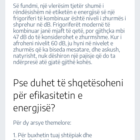
Së fundmi, një vlerësim tjetër shumë i
rëndësishëm në etiketën e energjisë së një
frigoriferi të kombinuar është niveli i zhurmës i
shprehur në dB. Frigoriferët modernë të
kombinuar janë mjaft të qetë, por gjithçka mbi
47 dB do të konsiderohet e zhurmshme. Kur i
afroheni nivelit 60 dB, ju hyni në nivelet e
zhurmës që ka biseda mesatare, dhe askush,
natyrisht, nuk dëshiron një pajisje që do ta
ndërpresë atë gjatë gjithë kohës.
Pse duhet të shqetësoheni
për efikasitetin e
energjisë?
Për dy arsye themelore:
1. Për buxhetin tuaj shtëpiak dhe