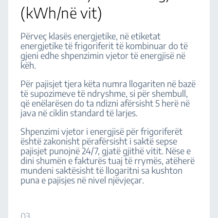
(kWh/në vit)
Përveç klasës energjetike, në etiketat
energjetike të frigoriferit të kombinuar do të
gjeni edhe shpenzimin vjetor të energjisë në
këh.
Për pajisjet tjera këta numra llogariten në bazë
të supozimeve të ndryshme, si për shembull,
që enëlarësen do ta ndizni afërsisht 5 herë në
java në ciklin standard të larjes.
Shpenzimi vjetor i energjisë për frigoriferët
është zakonisht përafërsisht i saktë sepse
pajisjet punojnë 24/7, gjatë gjithë vitit. Nëse e
dini shumën e fakturës tuaj të rrymës, atëherë
mundeni saktësisht të llogaritni sa kushton
puna e pajisjes në nivel njëvjeçar.
03.