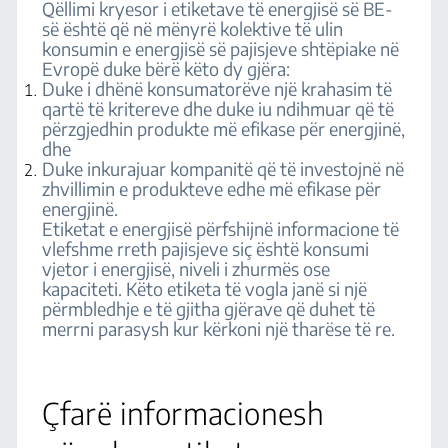
Qëllimi kryesor i etiketave të energjisë së BE-
së është që në mënyrë kolektive të ulin
konsumin e energjisë së pajisjeve shtëpiake në
Evropë duke bërë këto dy gjëra:
Duke i dhënë konsumatorëve një krahasim të
qartë të kritereve dhe duke iu ndihmuar që të
përzgjedhin produkte më efikase për energjinë,
dhe
Duke inkurajuar kompanitë që të investojnë në
zhvillimin e produkteve edhe më efikase për
energjinë.
Etiketat e energjisë përfshijnë informacione të
vlefshme rreth pajisjeve siç është konsumi
vjetor i energjisë, niveli i zhurmës ose
kapaciteti. Këto etiketa të vogla janë si një
përmbledhje e të gjitha gjërave që duhet të
merrni parasysh kur kërkoni një tharëse të re.
Çfarë informacionesh