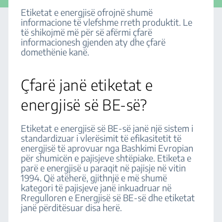
Etiketat e energjisë ofrojnë shumë
informacione të vlefshme rreth produktit. Le
të shikojmë më për së afërmi çfarë
informacionesh gjenden aty dhe çfarë
domethënie kanë.
Çfarë janë etiketat e
energjisë së BE-së?
Etiketat e energjisë së BE-së janë një sistem i
standardizuar i vlerësimit të efikasitetit të
energjisë të aprovuar nga Bashkimi Evropian
për shumicën e pajisjeve shtëpiake. Etiketa e
parë e energjisë u paraqit në pajisje në vitin
1994. Që atëherë, gjithnjë e më shumë
kategori të pajisjeve janë inkuadruar në
Rregulloren e Energjisë së BE-së dhe etiketat
janë përditësuar disa herë.