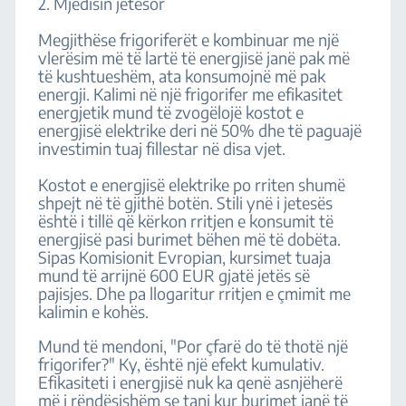
2. Mjedisin jetësor
Megjithëse frigoriferët e kombinuar me një
vlerësim më të lartë të energjisë janë pak më
të kushtueshëm, ata konsumojnë më pak
energji. Kalimi në një frigorifer me efikasitet
energjetik mund të zvogëlojë kostot e
energjisë elektrike deri në 50% dhe të paguajë
investimin tuaj fillestar në disa vjet.
Kostot e energjisë elektrike po rriten shumë
shpejt në të gjithë botën. Stili ynë i jetesës
është i tillë që kërkon rritjen e konsumit të
energjisë pasi burimet bëhen më të dobëta.
Sipas Komisionit Evropian, kursimet tuaja
mund të arrijnë 600 EUR gjatë jetës së
pajisjes. Dhe pa llogaritur rritjen e çmimit me
kalimin e kohës.
Mund të mendoni, "Por çfarë do të thotë një
frigorifer?" Ky, është një efekt kumulativ.
Efikasiteti i energjisë nuk ka qenë asnjëherë
më i rëndësishëm se tani kur burimet janë të