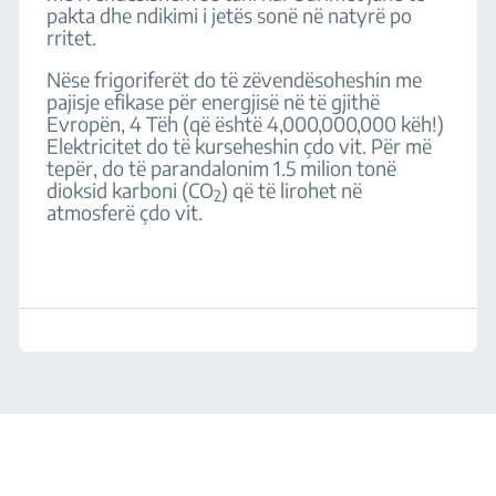
pakta dhe ndikimi i jetës sonë në natyrë po
rritet.
Nëse frigoriferët do të zëvendësoheshin me
pajisje efikase për energjisë në të gjithë
Evropën, 4 Tëh (që është 4,000,000,000 këh!)
Elektricitet do të kurseheshin çdo vit. Për më
tepër, do të parandalonim 1.5 milion tonë
dioksid karboni (CO
) që të lirohet në
2
atmosferë çdo vit.