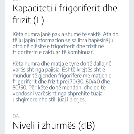
Kapaciteti i frigoriferit dhe
frizit (L)
Këta numra janë pak a shumë të saktë. Ata do
të ju japin informacion se sa litra hapësirë ju
ofrojnë njësitë e frigoriferit dhe frizit në
frigoriferin e caktuar të kombinuar.
Këta numra dhe matja e tyre do të dallojnë
varësisht nga pajisja. Është krejtësisht e
mundur të gjenden frigoriferë me matjen e
frigoriferit dhe frizit prej 70/30, 60/40 dhe
50/50. Për këtë do të mendoni dhe do të
vendosni varësisht nga shprehitë tuaja
ushqimore dhe stili juaj i blerjes.
04.
Niveli i zhurmës (dB)