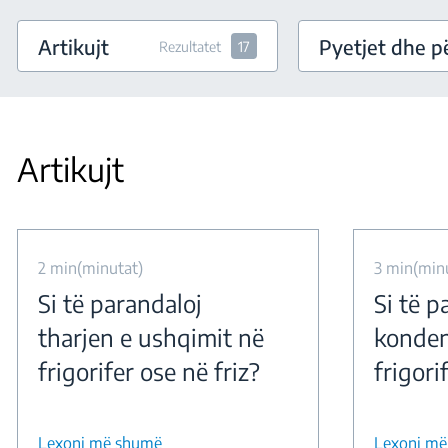
Artikujt
Pyetjet dhe pë
Rezultatet
17
Artikujt
2 min(minutat)
3 min(min
Si të parandaloj
Si të p
tharjen e ushqimit në
konden
frigorifer ose në friz?
frigori
Lexoni më shumë
Lexoni m