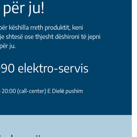
 për ju!
ër këshilla rreth produktit, keni
je shtesë ose thjesht dëshironi të jepni
ër ju.
0 elektro-servis
20:00 (call-center) E Dielё pushim