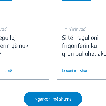
utat)
1 min(minutat)
regulloj
Si të rregulloni
ferin që nuk
frigoriferin ku
?
grumbullohet akul
ë shumë
Lexoni më shumë
Ngarkoni më shumë