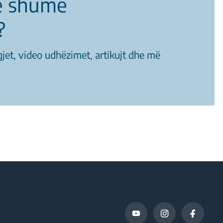
ë shumë
?
gjet, video udhëzimet, artikujt dhe më