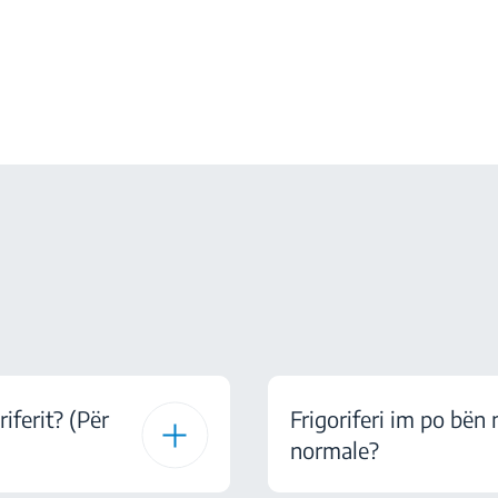
riferit? (Për
Frigoriferi im po bën 
normale?