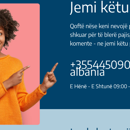
Jemi këtu
Qoftë nëse keni nevojë p
shkuar për të blerë pajis
komente - ne jemi këtu p
+3554450909
albania
E Hёnё - E Shtunё 09:00 – 