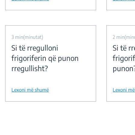
3 min(minutat)
2 min(min
Si të rregulloni
Si të r
frigoriferin që punon
frigori
rregullisht?
punon
Lexoni më shumë
Lexoni m