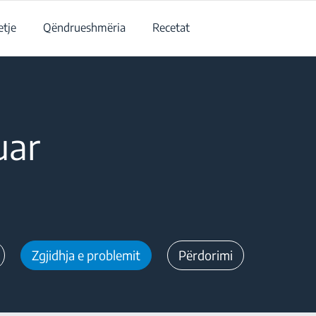
tje
Qëndrueshmëria
Recetat
uar
Zgjidhja e problemit
Përdorimi