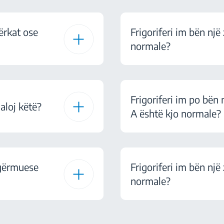
përkat ose
Frigoriferi im bën një
normale?
Frigoriferi im po bën 
aloj këtë?
A është kjo normale?
 gërmuese
Frigoriferi im bën nj
normale?