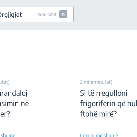
rgjigjet
Rezultatet
19
utat)
2 min(minutat)
arandaloj
Si të rregulloni
simin në
frigoriferin që nu
fer?
ftohë mirë?
ë shumë
Lexoni më shumë