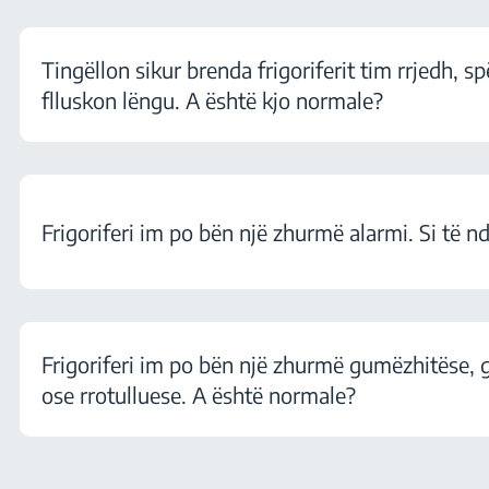
Tingëllon sikur brenda frigoriferit tim rrjedh, s
flluskon lëngu. A është kjo normale?
Frigoriferi im po bën një zhurmë alarmi. Si të nd
Frigoriferi im po bën një zhurmë gumëzhitëse,
ose rrotulluese. A është normale?