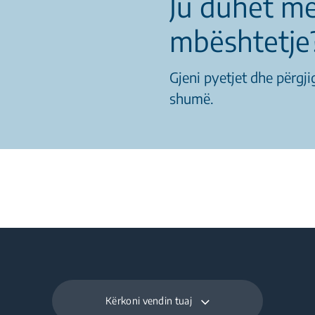
Ju duhet m
mbështetje
Gjeni pyetjet dhe përgji
shumë.
Kërkoni vendin tuaj