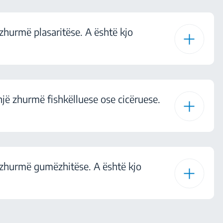
 zhurmë plasaritëse. A është kjo
një zhurmë fishkëlluese ose cicëruese.
ë zhurmë gumëzhitëse. A është kjo