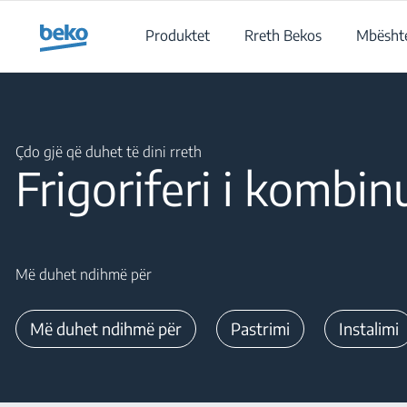
Main content starts here
Produktet
Rreth Bekos
Mbështe
Main content starts here
Çdo gjë që duhet të dini rreth
Frigoriferi i kombin
Më duhet ndihmë për
Më duhet ndihmë për
Pastrimi
Instalimi