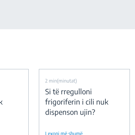
2 min(minutat)
Si të rregulloni
k
frigoriferin i cili nuk
dispenson ujin?
Lexoni më shumë