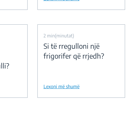
2 min(minutat)
Si të rregulloni një
frigorifer që rrjedh?
li?
Lexoni më shumë