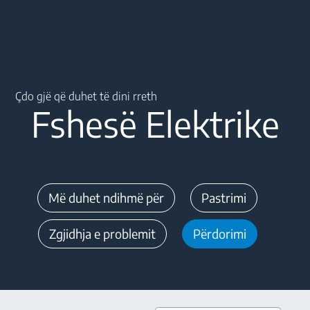
Main content starts here
Çdo gjë që duhet të dini rreth
Fshesë Elektrike
Më duhet ndihmë për
Pastrimi
Zgjidhja e problemit
Përdorimi