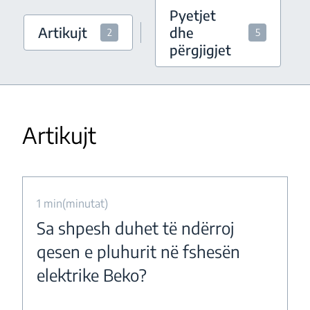
Pyetjet
Artikujt
dhe
2
5
përgjigjet
Artikujt
1 min(minutat)
Sa shpesh duhet të ndërroj
qesen e pluhurit në fshesën
elektrike Beko?