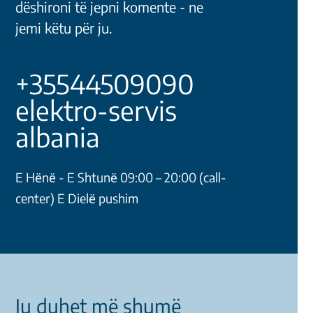
dëshironi të jepni komente - ne
jemi këtu për ju.
+35544509090
elektro-servis
albania
E Hёnё - E Shtunё 09:00 – 20:00 (call-
center) E Dielё pushim
Ju duhet më shumë