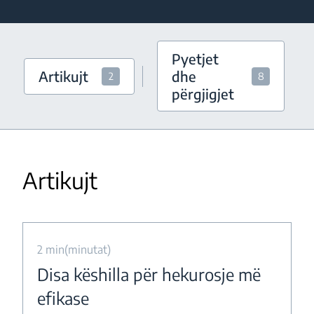
Pyetjet
Artikujt
dhe
2
8
përgjigjet
Artikujt
2 min(minutat)
Disa këshilla për hekurosje më
efikase