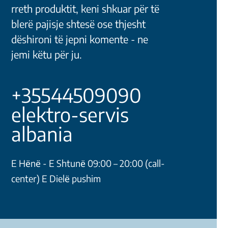
rreth produktit, keni shkuar për të
blerë pajisje shtesë ose thjesht
dëshironi të jepni komente - ne
jemi këtu për ju.
+35544509090
elektro-servis
albania
E Hёnё - E Shtunё 09:00 – 20:00 (call-
center) E Dielё pushim