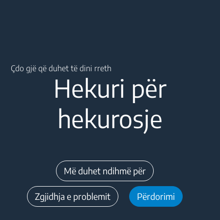
Main content starts here
Çdo gjë që duhet të dini rreth
Hekuri për
hekurosje
Më duhet ndihmë për
Zgjidhja e problemit
Përdorimi