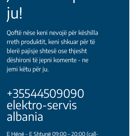
ju!
Qoftë nëse keni nevojë për këshilla
rreth produktit, keni shkuar për të
blerë pajisje shtesë ose thjesht
dëshironi të jepni komente - ne
jemi këtu për ju.
+35544509090
elektro-servis
albania
E Hёnё - E Shtunё 09:00 – 20:00 (call-