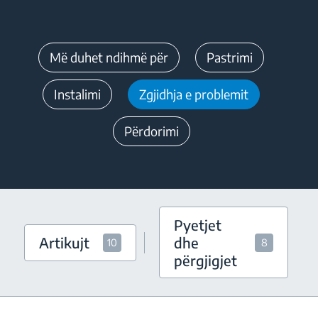
Më duhet ndihmë për
Pastrimi
Instalimi
Zgjidhja e problemit
Përdorimi
Pyetjet
Artikujt
dhe
10
8
përgjigjet