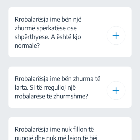
Rrobalarësja ime bën një
zhurmë spërkatëse ose
shpërthyese. A është kjo
normale?
Rrobalarësja ime bën zhurma të
larta. Si të rregulloj një
rrobalarëse të zhurmshme?
Rrobalarësja ime nuk fillon të
punojë dhe nuk më lejon të bëj