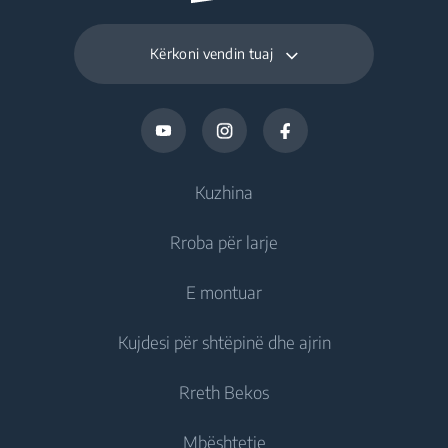
Kërkoni vendin tuaj
Kuzhina
Rroba për larje
Ftohje
E montuar
Frigoriferë
Lavatriçe
Kujdesi për shtëpinë dhe ajrin
Ngrirës
Lavatriçe me qëndrim të lirë
Ftohje
Frigorifer i kombinuar
Rreth Bekos
Lavatriçe të integruara
Frigoriferë të integruar
Kujdesi ndaj ajrit
Frigoriferë të integruar
Larëse Tharëse
Mbështetje
Ngrirës të integruar