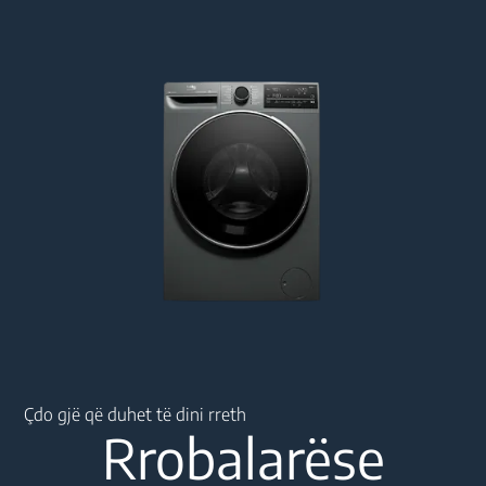
Main content starts here
Çdo gjë që duhet të dini rreth
Rrobalarëse