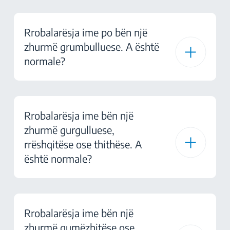
Rrobalarësja ime po bën një
zhurmë grumbulluese. A është
normale?
Rrobalarësja ime bën një
zhurmë gurgulluese,
rrëshqitëse ose thithëse. A
është normale?
Rrobalarësja ime bën një
zhurmë gumëzhitëse ose