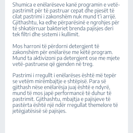
Shumica e enëlarëseve kanë programin e vetë-
pastrimit për të pastruar cepat dhe pjesët të
cilat pastrimi i zakonshëm nuk mund t’i arrijë.
Gjithashtu, ka edhe përparësinë e ngrohjes për
të shkatërruar bakteriet brenda pajisjes deri
tek filtri dhe sistemi i kullimit.
Mos harroni të përdorni detergjent të
zakonshëm për enëlarëse me këtë program.
Mund ta aktivizoni pa detergjent ose me mjete
vetë-pastruese që gjenden në treg.
Pastrimi i rregullt i enëlarëses është më tepër
se vetëm mirëmbajtje e shtëpisë. Para së
gjithash nëse enëlarësja juaj është e ndyrë,
mund të mos japë performancë të duhur të
pastrimit. Gjithashtu, mbajtja e pajisjeve të
pastërta është një ndër rregullat themelore të
jetëgjatësisë së pajisjes.