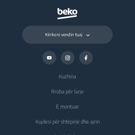
Kërkoni vendin tuaj
Kuzhina
Rroba për larje
Ftohje
E montuar
Frigoriferë
Lavatriçe
Kujdesi për shtëpinë dhe ajrin
Ngrirës
Lavatriçe me qëndrim të lirë
Ftohje
Frigorifer i kombinuar