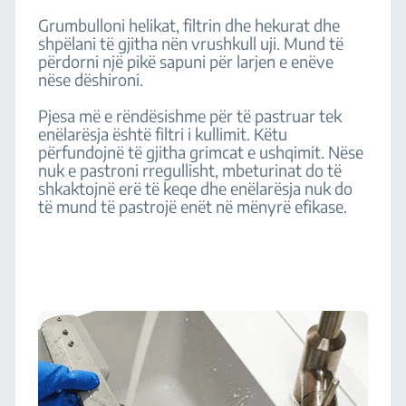
Grumbulloni helikat, filtrin dhe hekurat dhe
shpëlani të gjitha nën vrushkull uji. Mund të
përdorni një pikë sapuni për larjen e enëve
nëse dëshironi.
Pjesa më e rëndësishme për të pastruar tek
enëlarësja është filtri i kullimit. Këtu
përfundojnë të gjitha grimcat e ushqimit. Nëse
nuk e pastroni rregullisht, mbeturinat do të
shkaktojnë erë të keqe dhe enëlarësja nuk do
të mund të pastrojë enët në mënyrë efikase.