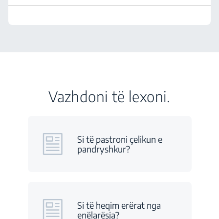
Vazhdoni të lexoni.
Si të pastroni çelikun e
pandryshkur?
Si të heqim erërat nga
enëlarësja?