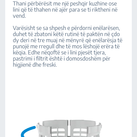
Thani përbërësit me një peshqir kuzhine ose
lini që të thahen në ajër para se ti riktheni në
vend.
Varësisht se sa shpesh e përdorni enëlarësen,
duhet të zbatoni këtë rutinë të paktën në çdo
dy deri në tre muaj në mënyrë që enëlarësja të
punojë me rregull dhe të mos lëshojë erëra të
këqia. Edhe nëqoftë se i lini pjesët tjera,
pastrimi i filtrit është i domosdoshëm për
higjienë dhe freski.