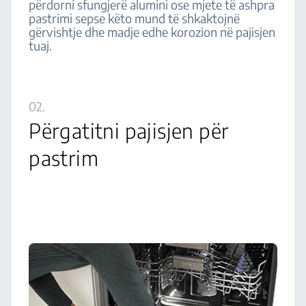
përdorni sfungjerë alumini ose mjete të ashpra
pastrimi sepse këto mund të shkaktojnë
gërvishtje dhe madje edhe korozion në pajisjen
tuaj.
02.
Përgatitni pajisjen për
pastrim