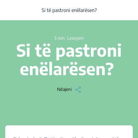
/
...
/
Qendra për ndihmë
/
Si të pastroni enëlarësen?
Si të pastroni enëlarësen?
3 min. Lexojeni
Si të pastroni
enëlarësen?
Ndajeni