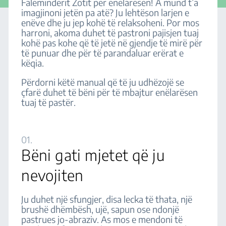
Faleminderit Zotit për enëlarësen! A mund t’a
imagjinoni jetën pa atë? Ju lehtëson larjen e
enëve dhe ju jep kohë të relaksoheni. Por mos
harroni, akoma duhet të pastroni pajisjen tuaj
kohë pas kohe që të jetë në gjendje të mirë për
të punuar dhe për të parandaluar erërat e
këqia.
Përdorni këtë manual që të ju udhëzojë se
çfarë duhet të bëni për të mbajtur enëlarësen
tuaj të pastër.
01.
Bëni gati mjetet që ju
nevojiten
Ju duhet një sfungjer, disa lecka të thata, një
brushë dhëmbësh, ujë, sapun ose ndonjë
pastrues jo-abraziv. As mos e mendoni të