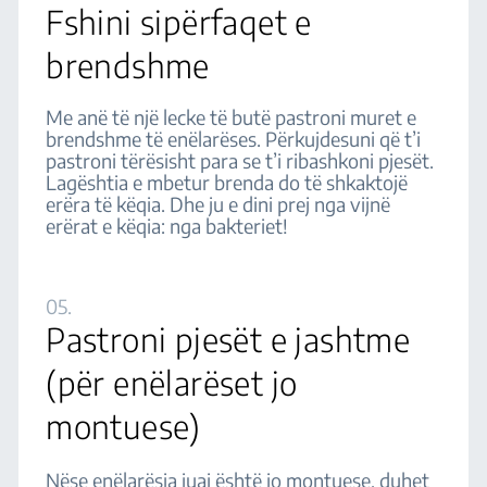
Fshini sipërfaqet e
brendshme
Me anë të një lecke të butë pastroni muret e
brendshme të enëlarëses. Përkujdesuni që t’i
pastroni tërësisht para se t’i ribashkoni pjesët.
Lagështia e mbetur brenda do të shkaktojë
erëra të këqia. Dhe ju e dini prej nga vijnë
erërat e këqia: nga bakteriet!
05.
Pastroni pjesët e jashtme
(për enëlarëset jo
montuese)
Nëse enëlarësja juaj është jo montuese, duhet