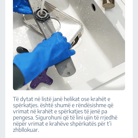
Të dytat në listë janë helikat ose krahët e
spërkatjes. është shumë e rëndësishme që
vrimat në krahët e spërkatjes të jenë pa
pengesa. Sigurohuni që të lini ujin të rrjedhë
nëpër vrimat e krahëve shpërkatës për t’i
zhbllokuar.