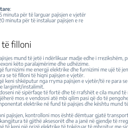
tare
:
5 minuta për të larguar pajisjen e vjetër
20 minuta për të instaluar pajisjen e re
të filloni
piajisjes mund të jetë i ndërlikuar madje edhe i rrezikshëm, 
i, lexoni këto paralajmërime dhe udhëzime.
ë furnizimi me energji elektrike dhe furnizimi me ujë të je
a se të filloni të hiqni pajisjen e vjetër.
ë keni shkëputur nga rryma pajisjen e vjetër/të re para se t
 largimit/instalimit.
doseni në sipërfaqe të fortë dhe të rrafshët e cila mund të
jëherë mos e vendosni atë mbi qilim pasi që do të pengohe
omponentat elektrike në fund të pajisjes dhe kështu mund t
ni pajisjen, kontrolloni mos është dëmtuar gjatë transpor
kangjitura të gjithë aksesorët dhe a janë në gjendje të rreg
ë të keni një prizë elektrike të tokëzuar të mbrojtur me si