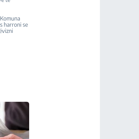
e. Komuna
s harroni se
ëvizni
m