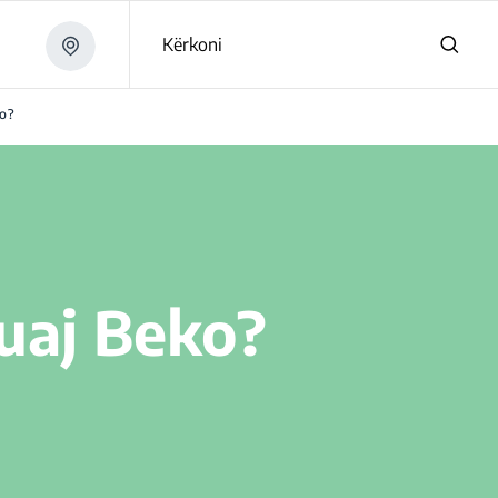
Kërkoni
ko?
tuaj Beko?