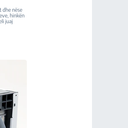
ët dhe nëse
meve, hinkën
li juaj