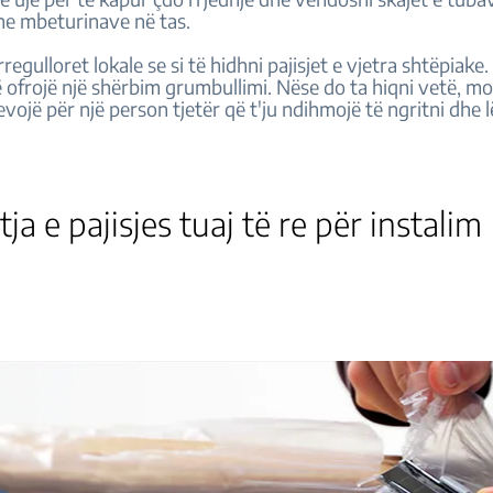
dhe mbeturinave në tas.
rregulloret lokale se si të hidhni pajisjet e vjetra shtëpiak
 ofrojë një shërbim grumbullimi. Nëse do ta hiqni vetë, mo
evojë për një person tjetër që t'ju ndihmojë të ngritni dhe l
tja e pajisjes tuaj të re për instali