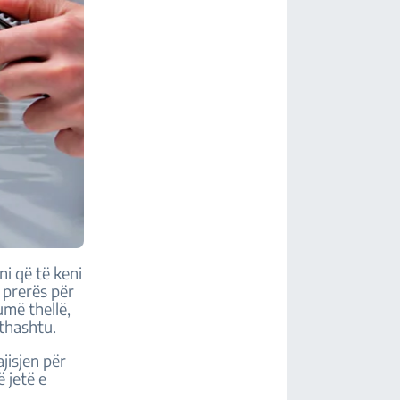
ni që të keni
 prerës për
umë thellë,
ithashtu.
jisjen për
ë jetë e