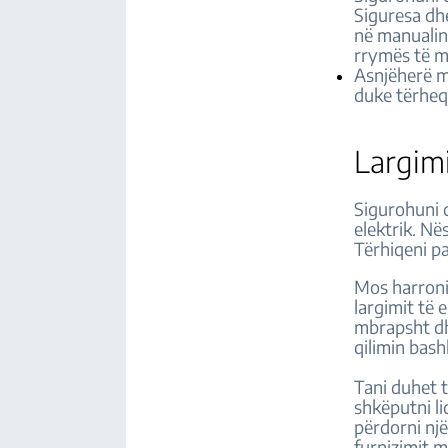
Siguresa dhe
në manualin 
rrymës të m
Asnjëherë m
duke tërheq
Largimi
Sigurohuni q
elektrik. Në
Tërhiqeni pa
Mos harroni 
largimit të 
mbrapsht dhe
qilimin bash
Tani duhet t
shkëputni li
përdorni një
furnizimit m