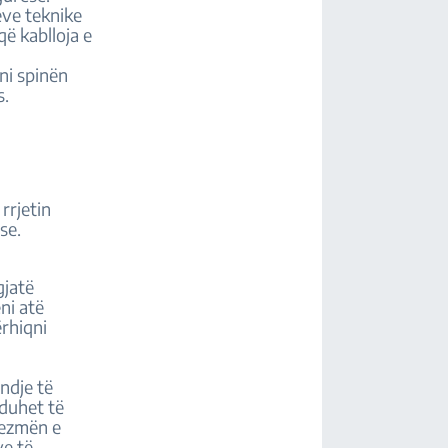
eve teknike
që kablloja e
ni spinën
s.
rrjetin
se.
gjatë
eni atë
ërhiqni
endje të
 duhet të
 çezmën e
ve të