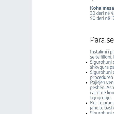
Koha mesa
30 deri në 4
90 deri në 1
Para se 
Instalimi i 
se të fillon
Sigurohuni q
shkyqura par
Sigurohuni q
procedurën e
Pajisjen ven
peshën. Asn
i ajrit në k
tejngrohje.
Kur të prano
janë të bash
Sigurohuni q