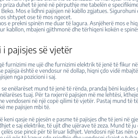
 priza duhet të jenë në përputhje me tabelën e specifikim
Beko. Mos e lidhni pajisjen në kabllo zgjatues. Sigurohuni 
os shtypet ose të mos ngecet.
os e prekni spinën me duar të lagura. Asnjëherë mos e hiq
ur kabllon, mbajeni gjithmonë dhe tërhiqeni kokën e spinë
 i pajisjes së vjetër
ë furnizimi me ujë dhe furnizimi elektrik të jenë të fikur në 
se pajisja është e vendosur në dollap, hiqni çdo vidë mbajtë
jisjen nga pozicioni i saj.
se enëlarëset mund të jenë të rënda, prandaj bëni kujdes 
enëlarëses tuaj. Për ta nxjerrë pajisjen më me lehtësi, kthej
 vendoseni në një copë qilimi të vjetër. Pastaj mund të t
kë me pajisjen mbi të.
ë keni qasje në pjesën e pasme të pajisjes dhe të jeni në gj
dhjet e saj elektrike, të ujit dhe ujërave të zeza. Mund të ju
 çelës ose pincë për të liruar lidhjet. Vendosni një tas nën
e ujë për të kapur çdo rrjedhje dhe vendosni skajet e tuba