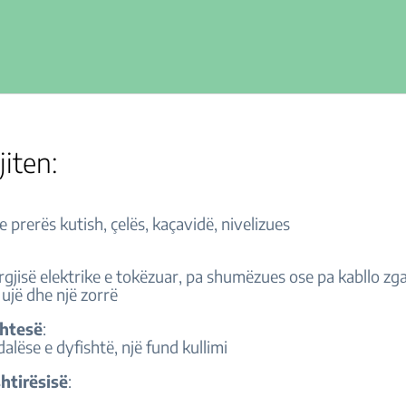
jiten:
 prerës kutish, çelës, kaçavidë, nivelizues
rgjisë elektrike e tokëzuar, pa shumëzues ose pa kabllo zga
 ujë dhe një zorrë
shtesë
:
dalëse e dyfishtë, një fund kullimi
shtirësisë
: