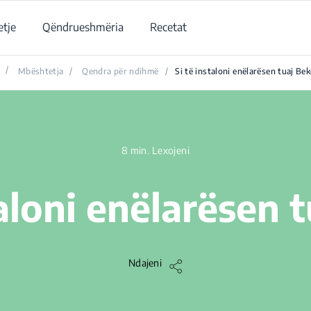
tje
Qëndrueshmëria
Recetat
/
Mbështetja
/
Qendra për ndihmë
/
Si të instaloni enëlarësen tuaj Be
8 min. Lexojeni
taloni enëlarësen 
Ndajeni