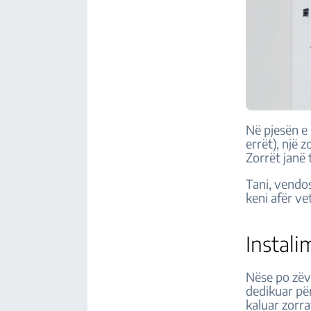
Në pjesën e 
errët), një 
Zorrët janë
Tani, vendos
keni afër ve
Instalim
Nëse po zëve
dedikuar për 
kaluar zorra