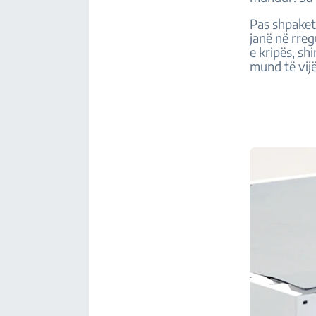
Pas shpaketi
janë në rreg
e kripës, sh
mund të vij