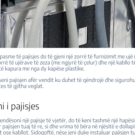
pasme të pajisjes do të gjeni një zorrë të furnizimit me ujë
zorrë të ujërave të zeza (me ngjyrë të çelur) dhe një kabllo t
 të kapura me nga dy kapëse plastike.
eni pajisjen afër vendit ku duhet të qëndrojë dhe sigurohu
tes të gjitha veglat.
i i pajisjes
ndësoni një pajisje të vjetër, do të keni tashmë një hapësi
pajisjen tuaj të re, si dhe vrima të bëra në njësitë e dollapi
t ose kabllot. Sidoqoftë, nëse jeni duke instaluar pajisjen t