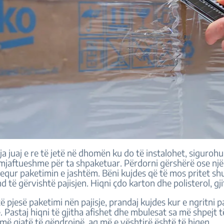
sja juaj e re të jetë në dhomën ku do të instalohet, sigurohu
 mjaftueshme për ta shpaketuar. Përdorni gërshërë ose një
hequr paketimin e jashtëm. Bëni kujdes që të mos pritet sh
d të gërvishtë pajisjen. Hiqni çdo karton dhe polisterol, gj
 pjesë paketimi nën pajisje, prandaj kujdes kur e ngritni pa
. Pastaj hiqni të gjitha afishet dhe mbulesat sa më shpejt t
më gjatë të qëndrojnë, aq më e vështirë është të hiqen.