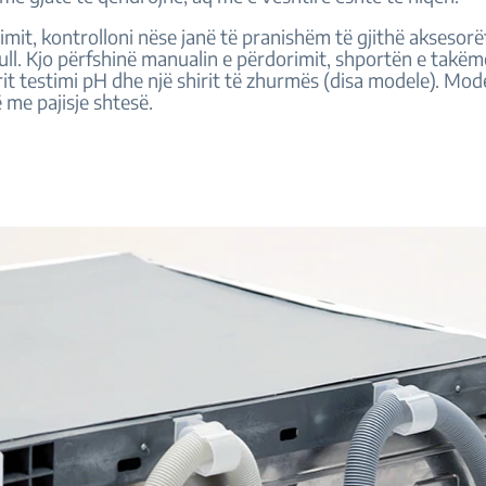
mit, kontrolloni nëse janë të pranishëm të gjithë aksesor
ull. Kjo përfshinë manualin e përdorimit, shportën e takë
irit testimi pH dhe një shirit të zhurmës (disa modele). Mode
ë me pajisje shtesë.