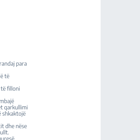
prandaj para
në të
ë filloni
 mbajë
t qarkullimi
ë shkaktojë
tit dhe nëse
ullt.
guresë.