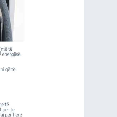
 (më të
ë energjisë.
ni që të
rë të
t për të
uaj për herë