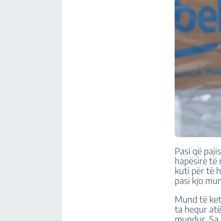
Pasi që paji
hapësirë të
kuti për të 
pasi kjo mun
Mund të ketë
ta hequr atë
mundur. Sa 