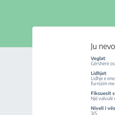
Ju nevo
Veglat
:
Gërshërë ose
Lidhjet
:
Lidhje e ene
furnizim me
Fiksuesit 
Një valvulë 
Niveli i vë
3/5