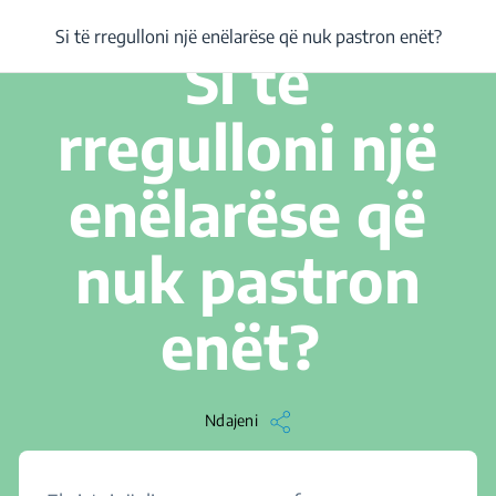
/
...
/
Si të rregulloni një enëlarëse që nuk pastron enët?
Si të rregulloni një enëlarëse që nuk pastron enët?
4 min. Lexojeni
Si të
rregulloni një
enëlarëse që
nuk pastron
enët?
Ndajeni