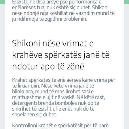
Ekzistojnë disa arsye pse performanca e
enëlarëses tuaj nuk është siç duhet. Shikoni
nëse ndonjë nga këshillat në vazhdim mund të
ju ndihmojë të zgjidhni problemin.
Shikoni nëse vrimat e
krahëve spërkatës janë të
ndotur apo të zënë
Krahët spërkatës të enëlaërses kanë vrima për
të liruar ujin. Nëse këto vrima janë të
bllokuara, mund të mos lirohet sasi e
mjaftueshme e ujit në vaskë. Në këtë rast,
detergjenti brenda bombolës nuk do të
shkrihet tërësisht dhe enët nuk do të
shpëlahen siç duhet.
Kontrolloni krahët e spërkatësit për të parë