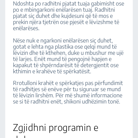
Ndoshta po radhitni pjatat tuaja gabimisht ose
po e mbingarkoni enëlarësen tuaj. Radhitni
pjatat siç duhet dhe kujdesuni që të mos e
prekin njëra tjetrën ose pjesët e lëvizshme të
enëlarëses.
Nëse nuk e ngarkoni enëlarësen siç duhet,
gotat e lehta nga plastika ose qelqi mund të
lëvizin dhe të kthehen, duke u mbushur me ujë
të larjes. Enët mund të pengojnë hapjen e
kapakut të shpërndarësit të detergjentit ose
kthimin e krahëve të spërkatësit.
Rrotulloni krahët e spërkatjes pas përfundimit
të radhitjes së enëve për tu siguruar se mund
të lëvizin lirshëm. Për më shumë informacione
se si të radhitni enët, shikoni udhëzimin tonë.
Zgjidhni programin e