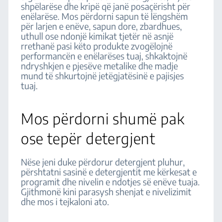
shpëlarëse dhe kripë që janë posaçërisht për
enëlarëse. Mos përdorni sapun të lëngshëm
për larjen e enëve, sapun dore, zbardhues,
uthull ose ndonjë kimikat tjetër në asnjë
rrethanë pasi këto produkte zvogëlojnë
performancën e enëlarëses tuaj, shkaktojnë
ndryshkjen e pjesëve metalike dhe madje
mund të shkurtojnë jetëgjatësinë e pajisjes
tuaj.
Mos përdorni shumë pak
ose tepër detergjent
Nëse jeni duke përdorur detergjent pluhur,
përshtatni sasinë e detergjentit me kërkesat e
programit dhe nivelin e ndotjes së enëve tuaja.
Gjithmonë kini parasysh shenjat e nivelizimit
dhe mos i tejkaloni ato.