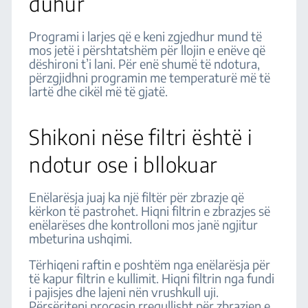
duhur
Programi i larjes që e keni zgjedhur mund të
mos jetë i përshtatshëm për llojin e enëve që
dëshironi t’i lani. Për enë shumë të ndotura,
përzgjidhni programin me temperaturë më të
lartë dhe cikël më të gjatë.
Shikoni nëse filtri është i
ndotur ose i bllokuar
Enëlarësja juaj ka një filtër për zbrazje që
kërkon të pastrohet. Hiqni filtrin e zbrazjes së
enëlarëses dhe kontrolloni mos janë ngjitur
mbeturina ushqimi.
Tërhiqeni raftin e poshtëm nga enëlarësja për
të kapur filtrin e kullimit. Hiqni filtrin nga fundi
i pajisjes dhe lajeni nën vrushkull uji.
Përsëriteni procesin rregullisht për zbrazjen e