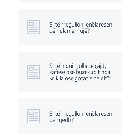
Si të rregulloni enëlarësen
që nuk merr ujë?
Si të hiqni njollat e çajit,
kafesë ose buzëkuqit nga
kriklla ose gotat e qelqit?
Si të rregulloni enëlarësen
që rrjedh?