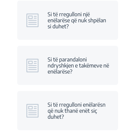
Si të rregulloni një
enëlarëse që nuk shpëlan
si duhet?
Si të parandaloni
ndryshkjen e takëmeve në
enëlarëse?
Si të rregulloni enëlarësn
që nuk thanë enët siç
duhet?