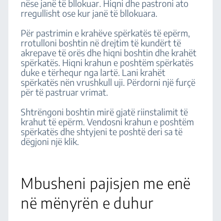
nëse janë të bllokuar. Hiqni dhe pastroni ato
rregullisht ose kur janë të bllokuara.
Për pastrimin e krahëve spërkatës të epërm,
rrotulloni boshtin në drejtim të kundërt të
akrepave të orës dhe hiqni boshtin dhe krahët
spërkatës. Hiqni krahun e poshtëm spërkatës
duke e tërhequr nga lartë. Lani krahët
spërkatës nën vrushkull uji. Përdorni një furçë
për të pastruar vrimat.
Shtrëngoni boshtin mirë gjatë riinstalimit të
krahut të epërm. Vendosni krahun e poshtëm
spërkatës dhe shtyjeni te poshtë deri sa të
dëgjoni një klik.
Mbusheni pajisjen me enë
në mënyrën e duhur