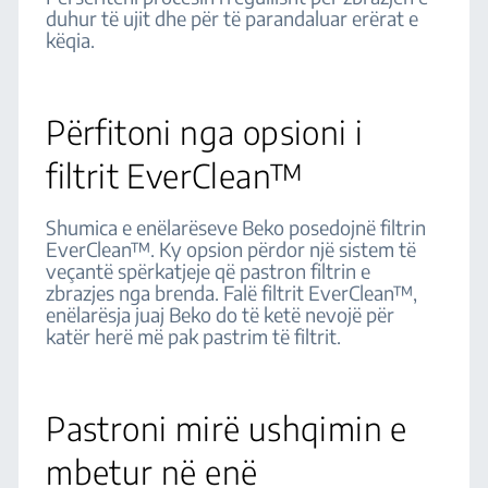
duhur të ujit dhe për të parandaluar erërat e
këqia.
Përfitoni nga opsioni i
filtrit EverClean™
Shumica e enëlarëseve Beko posedojnë filtrin
EverClean™. Ky opsion përdor një sistem të
veçantë spërkatjeje që pastron filtrin e
zbrazjes nga brenda. Falë filtrit EverClean™,
enëlarësja juaj Beko do të ketë nevojë për
katër herë më pak pastrim të filtrit.
Pastroni mirë ushqimin e
mbetur në enë