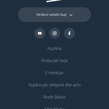
Kërkoni vendin tuaj
Kuzhina
Rroba për larje
Ftohje
E montuar
Frigoriferë
Lavatriçe
Kujdesi për shtëpinë dhe ajrin
Ngrirës
Lavatriçe me qëndrim të lirë
Ftohje
Frigorifer i kombinuar
Rreth Bekos
Lavatriçe të integruara
Frigoriferë të integruar
Kujdesi ndaj ajrit
Frigoriferë të integruar
Larëse Tharëse
Mbështetje
Ngrirës të integruar