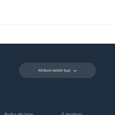
Kërkoni vendin tuaj
Rroba për larje
E montuar