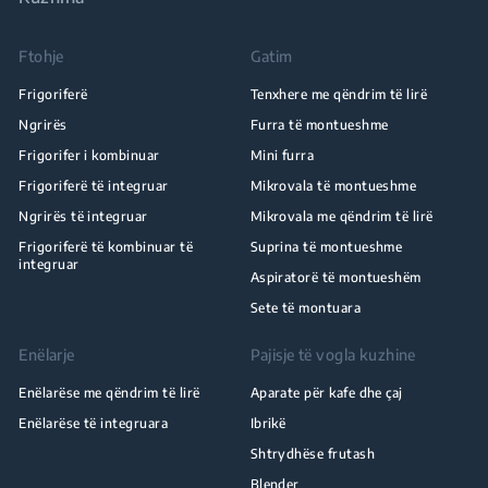
Ftohje
Gatim
Frigoriferë
Tenxhere me qëndrim të lirë
Ngrirës
Furra të montueshme
Frigorifer i kombinuar
Mini furra
Frigoriferë të integruar
Mikrovala të montueshme
Ngrirës të integruar
Mikrovala me qëndrim të lirë
Frigoriferë të kombinuar të
Suprina të montueshme
integruar
Aspiratorë të montueshëm
Sete të montuara
Enëlarje
Pajisje të vogla kuzhine
Enëlarëse me qëndrim të lirë
Aparate për kafe dhe çaj
Enëlarëse të integruara
Ibrikë
Shtrydhëse frutash
Blender