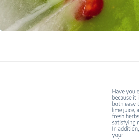
Have you e
because it i
both easy 
lime juice, 
fresh herbs
satisfying 
In addition
your