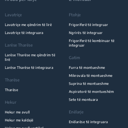
Lavatriçe
Ftohje
Lavatriçe me qëndrim të lirë
Frigoriferë të integruar
Lavatriçe të integruara
Ngrirës të integruar
Frigoriferë të kombinuar të
Larëse Tharëse
integruar
Larëse Tharëse me qëndrim të
Gatim
lirë
Larëse Tharëse të integraura
Furra të montueshme
Mikrovala të montueshme
Tharëse
Suprina të montueshme
Tharëse
Aspiratorë të montueshëm
Sete të montuara
Hekur
Enëlarje
Hekur me avull
Hekur me kaldajë
Enëlarëse të integruara