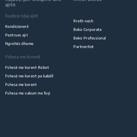
ajrin
Kujdesi ndaj ajrit
Rreth nesh
Kondicionerë
Beko Corporate
Pastrues ajri
Beko Professional
Ngrohës dhome
Partneritet
Fshesa me korent
Fshesë me korent Robot
Fshesë me korent pa kabëll
Fshesa me korent
Fshesa me vakum me fuçi