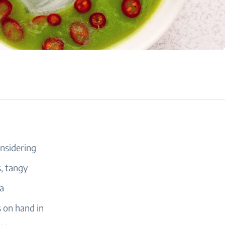
nsidering
, tangy
 a
s on hand in