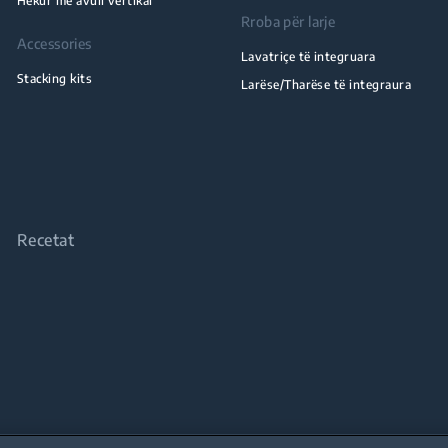
Hekur me avull vertikal
Rroba për larje
Accessories
Lavatriçe të integruara
Stacking kits
Larëse/Tharëse të integraura
Recetat