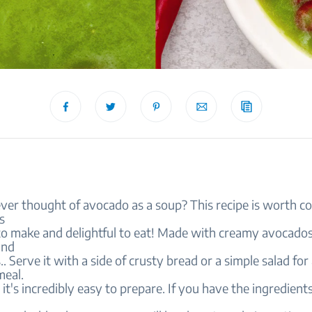
ver thought of avocado as a soup? This recipe is worth co
s
to make and delightful to eat! Made with creamy avocados
and
.. Serve it with a side of crusty bread or a simple salad for
meal.
, it's incredibly easy to prepare. If you have the ingredient