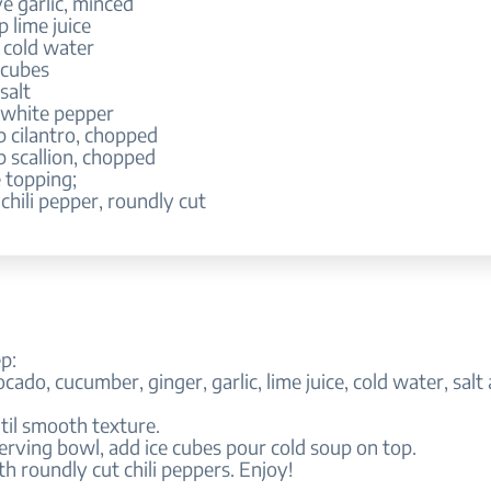
ve garlic, minced
p lime juice
 cold water
 cubes
salt
p white pepper
p cilantro, chopped
p scallion, chopped
 topping;
 chili pepper, roundly cut
p:
ocado, cucumber, ginger, garlic, lime juice, cold water, sal
til smooth texture.
erving bowl, add ice cubes pour cold soup on top.
th roundly cut chili peppers. Enjoy!