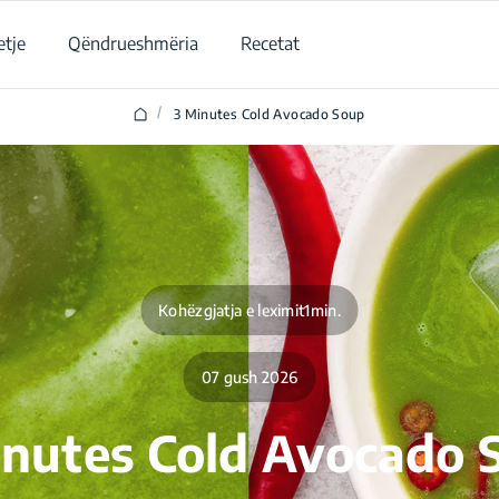
tje
Qëndrueshmëria
Recetat
/
3 Minutes Cold Avocado Soup
Kohëzgjatja e leximit1min.
07 gush 2026
inutes Cold Avocado 