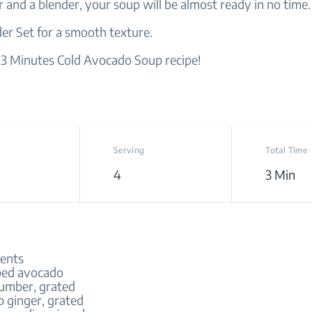
r and a blender, your soup will be almost ready in no time
er Set for a smooth texture.
e 3 Minutes Cold Avocado Soup recipe!
Serving
Total Time
4
3 Min
ients
pped avocado
cumber, grated
p ginger, grated