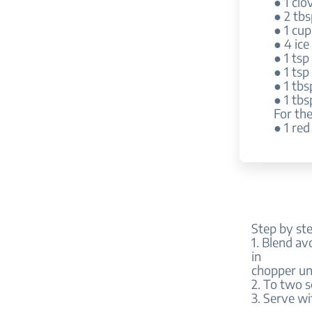
● 1 clo
● 2 tbs
● 1 cup
● 4 ice
● 1 tsp 
● 1 ts
● 1 tbs
● 1 tbs
For the
● 1 red
Step by ste
1. Blend av
in
chopper un
2. To two s
3. Serve wi