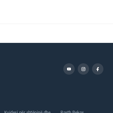
Kujdesi për shtëpinë dhe
Rreth Bekos