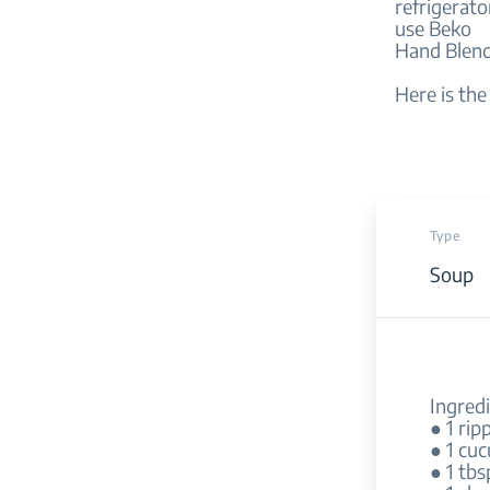
refrigerato
use Beko
Hand Blend
Here is th
Type
Soup
Ingred
● 1 ri
● 1 cu
● 1 tbs