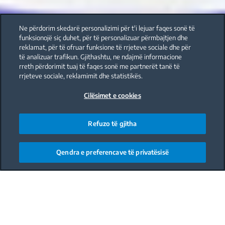
Ne përdorim skedarë personalizimi për t'i lejuar faqes sonë të
funksionojë siç duhet, për të personalizuar përmbajtjen dhe
reklamat, për të ofruar funksione të rrjeteve sociale dhe për
të analizuar trafikun. Gjithashtu, ne ndajmë informacione
rreth përdorimit tuaj të faqes sonë me partnerët tanë të
rrjeteve sociale, reklamimit dhe statistikës.
Cilësimet e cookies
Refuzo të gjitha
Qendra e preferencave të privatësisë
Main content starts here
Get ready for the greatest of green: Green
Magnolia.
Sometimes we want to pay close attention to the