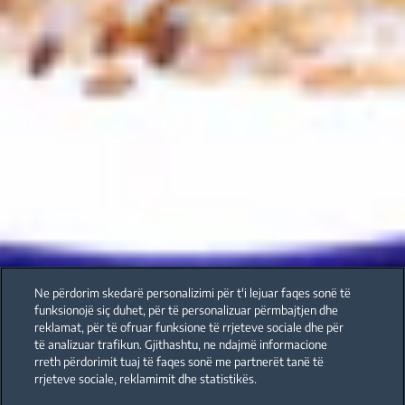
Ne përdorim skedarë personalizimi për t'i lejuar faqes sonë të
funksionojë siç duhet, për të personalizuar përmbajtjen dhe
reklamat, për të ofruar funksione të rrjeteve sociale dhe për
të analizuar trafikun. Gjithashtu, ne ndajmë informacione
rreth përdorimit tuaj të faqes sonë me partnerët tanë të
rrjeteve sociale, reklamimit dhe statistikës.