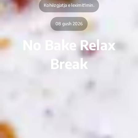
Kohëzgjatja e leximit1min.
08 gush 2026
No Bake Relax
Break