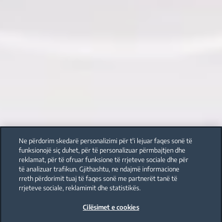
Ne përdorim skedarë personalizimi për t'i lejuar faqes sonë të
funksionojë siç duhet, për të personalizuar përmbajtjen dhe
reklamat, për të ofruar funksione të rrjeteve sociale dhe për
të analizuar trafikun. Gjithashtu, ne ndajmë informacione
rreth përdorimit tuaj të faqes sonë me partnerët tanë të
rrjeteve sociale, reklamimit dhe statistikës.
Cilësimet e cookies