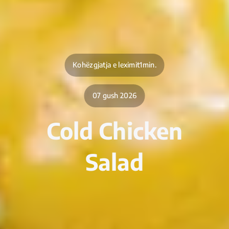
Kohëzgjatja e leximit1min.
07 gush 2026
Cold Chicken
Salad