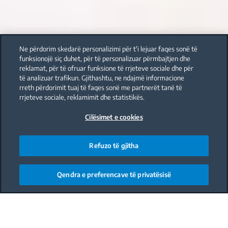
Ne përdorim skedarë personalizimi për t'i lejuar faqes sonë të
funksionojë siç duhet, për të personalizuar përmbajtjen dhe
reklamat, për të ofruar funksione të rrjeteve sociale dhe për
të analizuar trafikun. Gjithashtu, ne ndajmë informacione
rreth përdorimit tuaj të faqes sonë me partnerët tanë të
rrjeteve sociale, reklamimit dhe statistikës.
Cilësimet e cookies
Refuzo të gjitha
Qendra e preferencave të privatësisë
Main content starts here
Cold Chicken Salad: It's light and refreshing