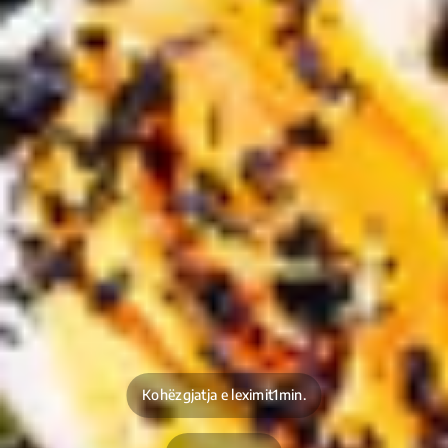
Kohëzgjatja e leximit1min.