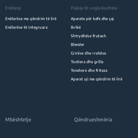
Enëlarje
Pajisje të vogla kuzhine
Enëlarëse me qëndrim të lirë
Aparate për kafe dhe çaj
Enëlarëse të integruara
Ibrikë
Shtrydhëse frutash
Blender
Grirëse dhe rrahëse
Tostiera dhe grilla
Tenxhere dhe friteza
Aparat uji me qëndrim të lirë
Mbështetje
Qëndrueshmëria