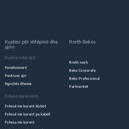
Kujdesi për shtëpinë dhe
Rreth Bekos
ajrin
Kujdesi ndaj ajrit
Rreth nesh
Kondicionerë
Beko Corporate
Pastrues ajri
Beko Professional
Ngrohës dhome
Partneritet
Fshesa me korent
Fshesë me korent Robot
Fshesë me korent pa kabëll
Fshesa me korent