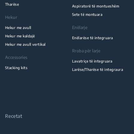
Tharëse
Aspiratorë të montueshëm
Sete të montuara
Hekur
Enëlarje
Hekur me avull
Hekur me kaldajë
Enëlarëse të integruara
Hekur me avull vertikal
Rroba për larje
Accessories
Lavatriçe të integruara
Stacking kits
Larëse/Tharëse të integraura
Recetat