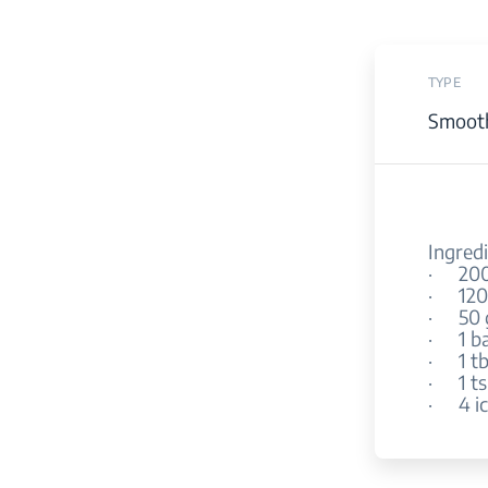
TYPE
Smoot
Ingredi
· 200 
· 120 
· 50 g
· 1 b
· 1 tb
· 1 ts
· 4 ic