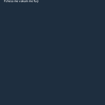
Fshesa me vakum me fuçi