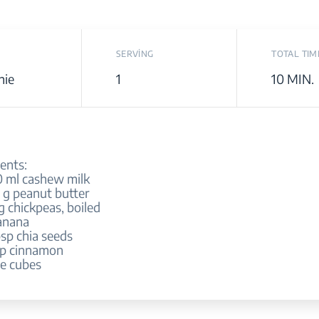
SERVİNG
TOTAL TIM
hie
1
10 MIN.
ents:
ml cashew milk
g peanut butter
 chickpeas, boiled
anana
sp chia seeds
p cinnamon
e cubes