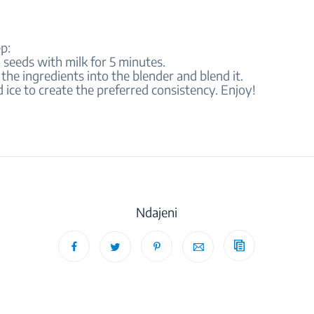
p:
a seeds with milk for 5 minutes.
the ingredients into the blender and blend it.
d ice to create the preferred consistency. Enjoy!
Ndajeni