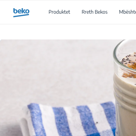
Main content starts here
Produktet
Rreth Bekos
Mbështe