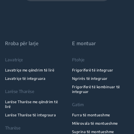
Rroba për larje
E montuar
Lavatriçe
Ftohje
Lavatriçe me qëndrim të lirë
Frigoriferë të integruar
Lavatriçe të integruara
Ngrirës të integruar
Frigoriferë të kombinuar të
Larëse Tharëse
integruar
Larëse Tharëse me qëndrim të
Gatim
lirë
Larëse Tharëse të integraura
Furra të montueshme
Mikrovala të montueshme
Tharëse
Suprina të montueshme