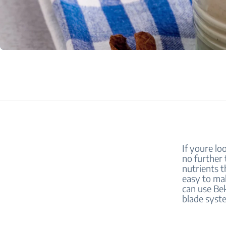
If youre lo
no further 
nutrients t
easy to mak
can use Be
blade syste