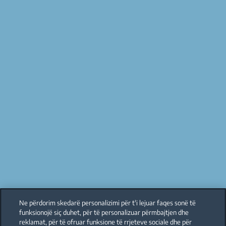
Ne përdorim skedarë personalizimi për t'i lejuar faqes sonë të
funksionojë siç duhet, për të personalizuar përmbajtjen dhe
reklamat, për të ofruar funksione të rrjeteve sociale dhe për