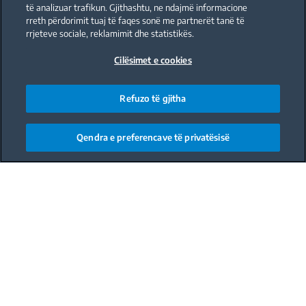
të analizuar trafikun. Gjithashtu, ne ndajmë informacione
rreth përdorimit tuaj të faqes sonë me partnerët tanë të
rrjeteve sociale, reklamimit dhe statistikës.
Cilësimet e cookies
Refuzo të gjitha
Qendra e preferencave të privatësisë
Main content starts here