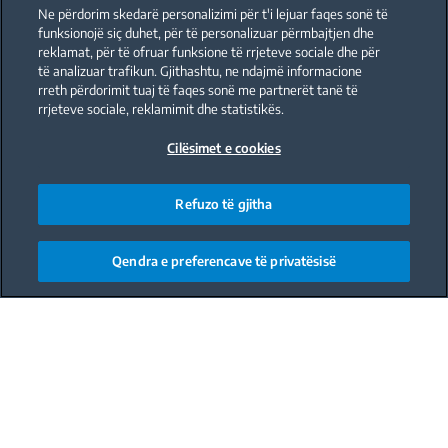
Ne përdorim skedarë personalizimi për t'i lejuar faqes sonë të
funksionojë siç duhet, për të personalizuar përmbajtjen dhe
reklamat, për të ofruar funksione të rrjeteve sociale dhe për
të analizuar trafikun. Gjithashtu, ne ndajmë informacione
rreth përdorimit tuaj të faqes sonë me partnerët tanë të
rrjeteve sociale, reklamimit dhe statistikës.
Cilësimet e cookies
Refuzo të gjitha
Qendra e preferencave të privatësisë
Main content starts here