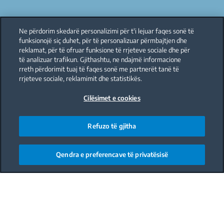
Ne përdorim skedarë personalizimi për t'i lejuar faqes sonë të
funksionojë siç duhet, për të personalizuar përmbajtjen dhe
reklamat, për të ofruar funksione të rrjeteve sociale dhe për
të analizuar trafikun. Gjithashtu, ne ndajmë informacione
rreth përdorimit tuaj të faqes sonë me partnerët tanë të
rrjeteve sociale, reklamimit dhe statistikës.
Cilësimet e cookies
Refuzo të gjitha
Qendra e preferencave të privatësisë
Main content starts here