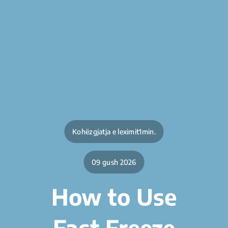
Kohëzgjatja e leximit1min.
09 gush 2026
How to Use
Fast Freeze