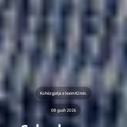
Kohëzgjatja e leximit2min.
08 gush 2026