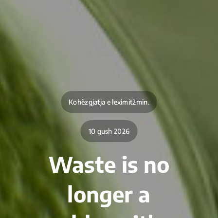
Kohëzgjatja e leximit2min.
10 gush 2026
Waste is no
longer a