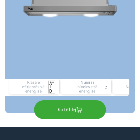
Klasa e
Numri i
3
efiçiencës së
niveleve të
Ngjyra
energjisë
energjisë
Ku të blej