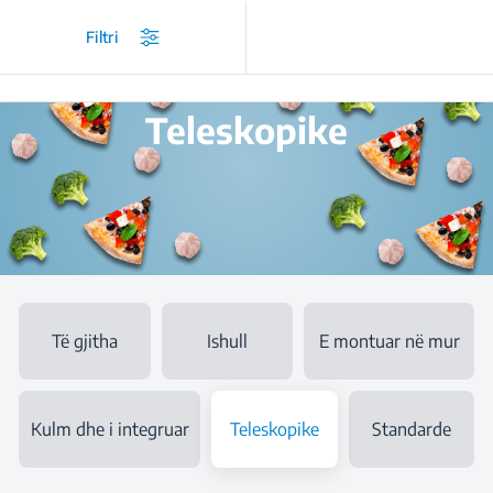
/
Produktet
/
Aspiratorë të montueshëm
/
Teleskopike
Filtri
Teleskopike
Të gjitha
Ishull
E montuar në mur
Kulm dhe i integruar
Teleskopike
Standarde