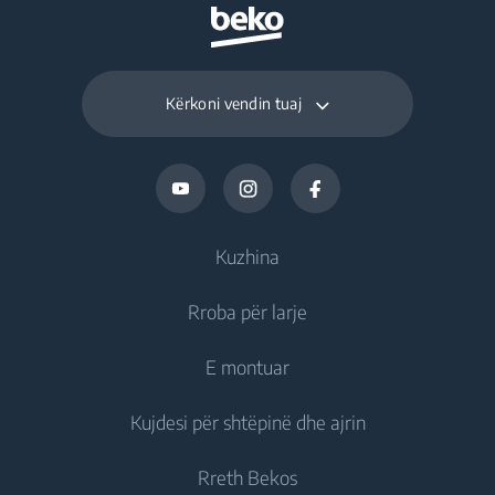
Kërkoni vendin tuaj
Kuzhina
Rroba për larje
Ftohje
E montuar
Frigoriferë
Lavatriçe
Kujdesi për shtëpinë dhe ajrin
Ngrirës
Lavatriçe me qëndrim të lirë
Ftohje
Frigorifer i kombinuar
Rreth Bekos
Lavatriçe të integruara
Frigoriferë të integruar
Kujdesi ndaj ajrit