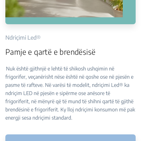
Ndriçimi Led®
Pamje e qartë e brendësisë
Nuk është gjithnjë e lehtë të shikosh ushqimin në
frigorifer, veçanërisht nëse është në qoshe ose në pjesën e
pasme të rafteve. Në varësi të modelit, ndriçimi Led® ka
ndriçim LED në pjesën e sipërme ose anësore të
frigoriferit, në mënyrë që të mund të shihni qartë të gjithë
brendësinë e frigoriferit. Ky lloj ndriçimi konsumon më pak
energji sesa ndriçimi standard.