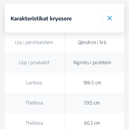
Karakteristikat kryesore
Lloj i përshtatshëm
Qëndrim i lirë
Lloji i produktit
Ngrirës i poshtëm
Lartësia
186.5 cm
Thellësia
59.5 cm
Thellësia
66.3 cm