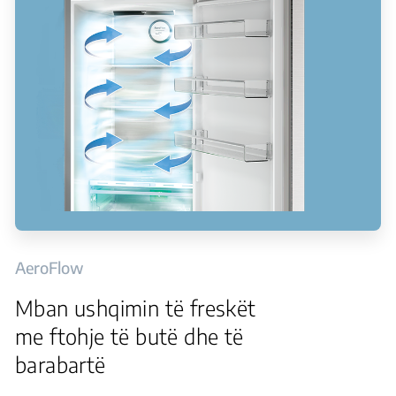
AeroFlow
Mban ushqimin të freskët
me ftohje të butë dhe të
barabartë