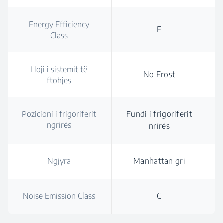
Energy Efficiency
E
Class
Lloji i sistemit të
No Frost
ftohjes
Pozicioni i frigoriferit
Fundi i frigoriferit
ngrirës
nrirës
Ngjyra
Manhattan gri
Noise Emission Class
C