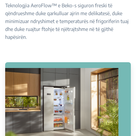
Teknologjia AeroFlow™ e Beko-s siguron freski të
qëndrueshme duke qarkulluar ajrin me delikatesë, duke
minimizuar ndryshimet e temperaturës në frigoriferin tuaj
dhe duke ruajtur ftohje të njëtrajtshme në të gjithë
hapësirën.