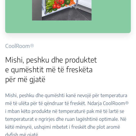
CoolRoom®
Mishi, peshku dhe produktet
e qumështit më të freskëta
për më gjatë
Mishi, peshku dhe qumështi kanë nevojë për temperatura
më të ulëta për të qëndruar të freskët. Ndarja CoolRoom®
i mban këto produkte në temperaturë pak më të lartë se
temperaturat e ngrirjes dhe ruan lagështinë optimale. Në
këtë mënyrë, ushqimi mbetet i freskët dhe plot aromë
dyfish më gjatë.