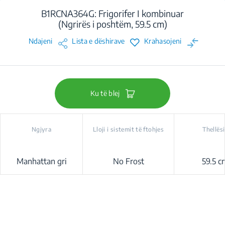
B1RCNA364G: Frigorifer I kombinuar
(Ngrirës i poshtëm, 59.5 cm)
Ndajeni
Lista e dëshirave
Krahasojeni
Ku të blej
Ngjyra
Lloji i sistemit të ftohjes
Thellës
Manhattan gri
No Frost
59.5 c