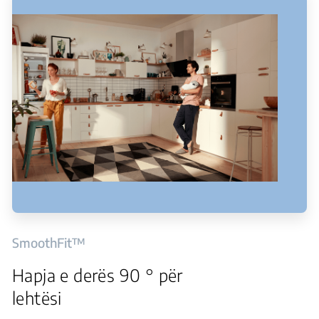
SmoothFit™
Hapja e derës 90 ° për
lehtësi