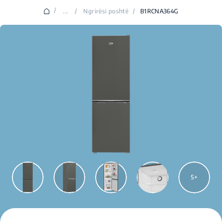
/
...
/
Ngrirësi poshtë
/
B1RCNA364G
5