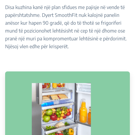
Disa kuzhina kanë një plan sfidues me pajisje në vende të
papërshtatshme. Dyert SmoothFit nuk kalojnë panelin
anësor kur hapen 90 gradë, që do të thotë se frigoriferi
mund të pozicionohet lehtësisht në cep të një dhome ose
pranë një muri pa kompromentuar lehtësinë e përdorimit.
Njësoj vlen edhe për krisperët.