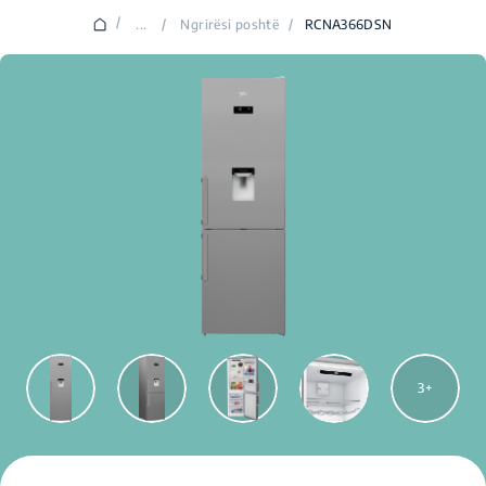
/
...
/
Ngrirësi poshtë
/
RCNA366DSN
3