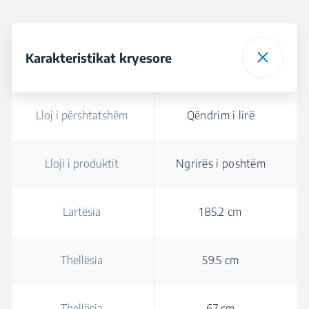
Karakteristikat kryesore
Lloj i përshtatshëm
Qëndrim i lirë
Lloji i produktit
Ngrirës i poshtëm
Lartësia
185.2 cm
Thellësia
59.5 cm
Thellësia
67 cm