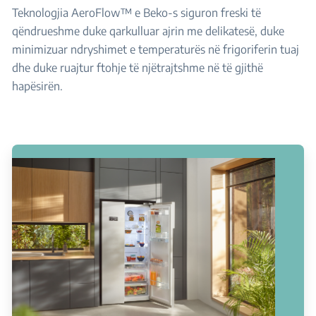
Teknologjia AeroFlow™ e Beko-s siguron freski të
qëndrueshme duke qarkulluar ajrin me delikatesë, duke
minimizuar ndryshimet e temperaturës në frigoriferin tuaj
dhe duke ruajtur ftohje të njëtrajtshme në të gjithë
hapësirën.