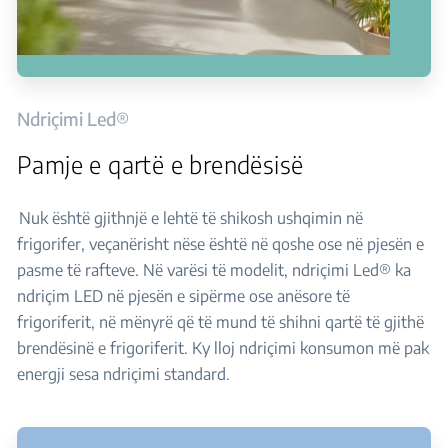
Ndriçimi Led®
Pamje e qartë e brendësisë
Nuk është gjithnjë e lehtë të shikosh ushqimin në
frigorifer, veçanërisht nëse është në qoshe ose në pjesën e
pasme të rafteve. Në varësi të modelit, ndriçimi Led® ka
ndriçim LED në pjesën e sipërme ose anësore të
frigoriferit, në mënyrë që të mund të shihni qartë të gjithë
brendësinë e frigoriferit. Ky lloj ndriçimi konsumon më pak
energji sesa ndriçimi standard.