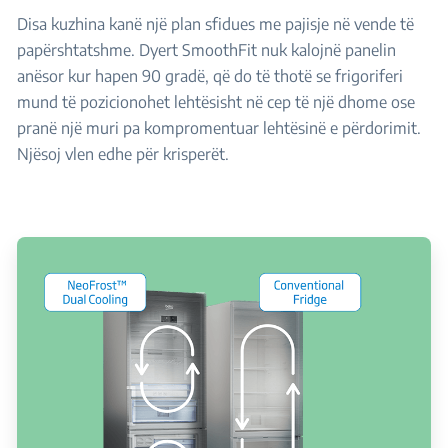
Disa kuzhina kanë një plan sfidues me pajisje në vende të
papërshtatshme. Dyert SmoothFit nuk kalojnë panelin
anësor kur hapen 90 gradë, që do të thotë se frigoriferi
mund të pozicionohet lehtësisht në cep të një dhome ose
pranë një muri pa kompromentuar lehtësinë e përdorimit.
Njësoj vlen edhe për krisperët.