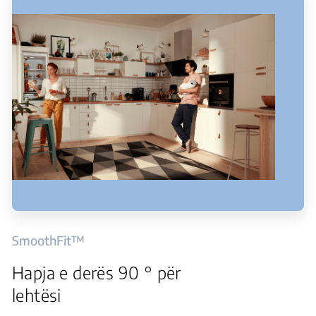
SmoothFit™
Hapja e derës 90 ° për
lehtësi