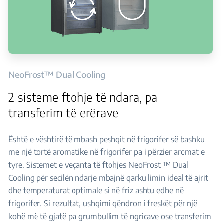
NeoFrost™ Dual Cooling
2 sisteme ftohje të ndara, pa
transferim të erërave
Është e vështirë të mbash peshqit në frigorifer së bashku
me një tortë aromatike në frigorifer pa i përzier aromat e
tyre. Sistemet e veçanta të ftohjes NeoFrost ™ Dual
Cooling për secilën ndarje mbajnë qarkullimin ideal të ajrit
dhe temperaturat optimale si në friz ashtu edhe në
frigorifer. Si rezultat, ushqimi qëndron i freskët për një
kohë më të gjatë pa grumbullim të ngricave ose transferim