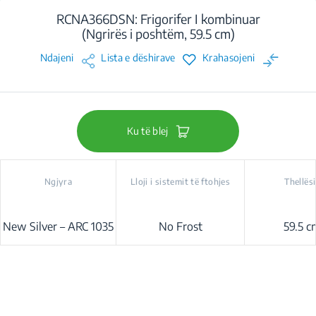
RCNA366DSN: Frigorifer I kombinuar
(Ngrirës i poshtëm, 59.5 cm)
Ndajeni
Lista e dëshirave
Krahasojeni
Ku të blej
Ngjyra
Lloji i sistemit të ftohjes
Thellës
New Silver – ARC 1035
No Frost
59.5 c