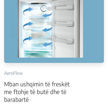
AeroFlow
Mban ushqimin të freskët
me ftohje të butë dhe të
barabartë