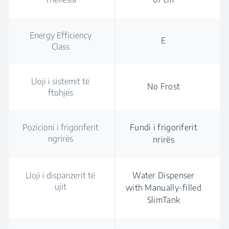
Energy Efficiency
E
Class
Lloji i sistemit të
No Frost
ftohjes
Pozicioni i frigoriferit
Fundi i frigoriferit
ngrirës
nrirës
Lloji i dispanzerit të
Water Dispenser
ujit
with Manually-filled
SlimTank