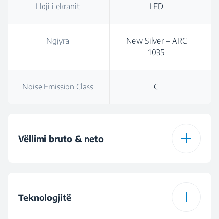
Lloji i ekranit
LED
Ngjyra
New Silver – ARC
1035
Noise Emission Class
C
Vëllimi bruto & neto
Vëllimi total bruto
348 L
Teknologjitë
Total Volume (l)
324 L