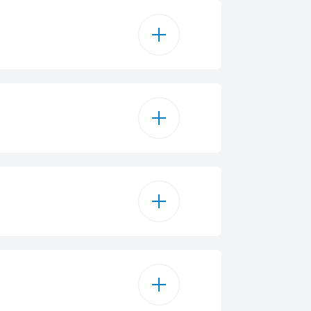
300
2700 Pa
130 m²
BLDC
Yes
Jon litiumi
Yes
E zezë
150 min
Yes
9.5 cm
0.4 L
Yes
34.2 cm