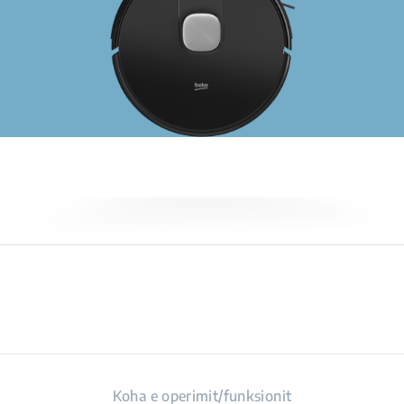
Koha e operimit/funksionit