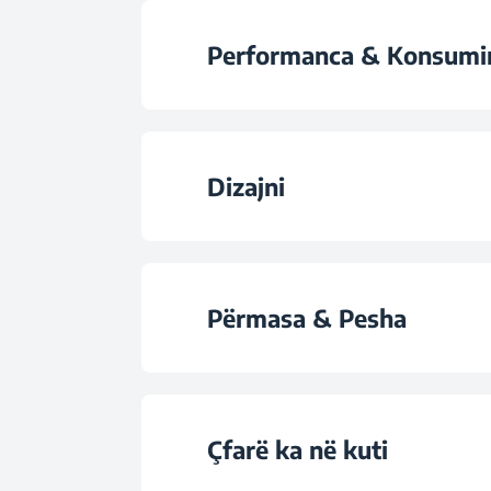
Barrierë e murit vi
Performanca & Konsumi
Water Capacity (
Suction Power (Pas
Cleaning Area
Dizajni
Lloji i motorit
Multiple maps
Furçë rrotulluese a
Lloji i baterisë
Përmasa & Pesha
Area cleaning
Ngjyra
Koha e operimit/funk
Cleaning histor
Lartësia
Çfarë ka në kuti
Kapaciteti
Room learning
Thellësia