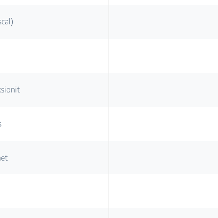
cal)
sionit
s
het