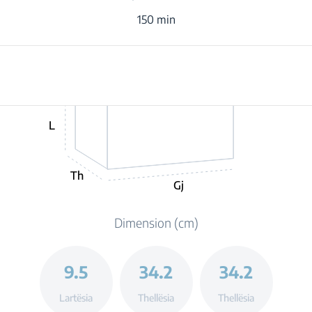
150 min
L
Th
Gj
Dimension (cm)
9.5
34.2
34.2
Lartësia
Thellësia
Thellësia