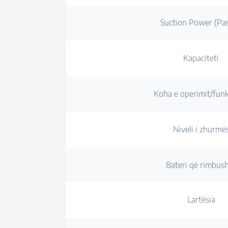
Suction Power (Pas
Kapaciteti
Koha e operimit/funk
Niveli i zhurmë
Bateri që rimbus
Lartësia