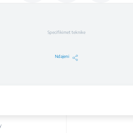
Specifikimet teknike
Ndajeni
y