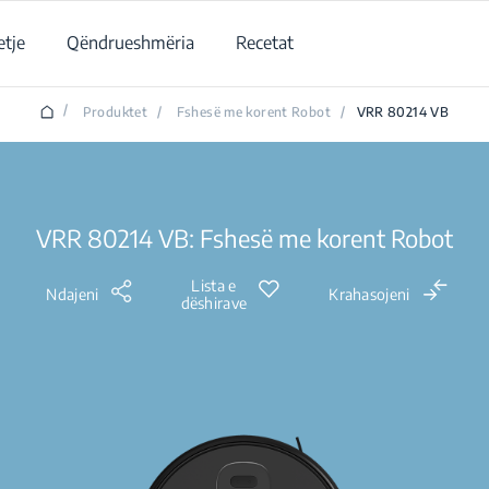
tje
Qëndrueshmëria
Recetat
/
Produktet
/
Fshesë me korent Robot
/
VRR 80214 VB
VRR 80214 VB: Fshesë me korent Robot
Lista e
Ndajeni
Krahasojeni
dëshirave