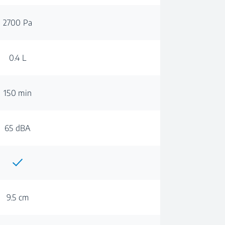
2700 Pa
0.4 L
150 min
65 dBA
9.5 cm