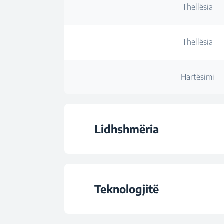
Thellësia
Thellësia
Hartësimi
Lidhshmëria
Lidhja pa tel
Teknologjitë