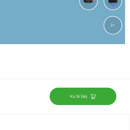
2
Ku të blej