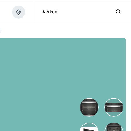
Kërkoni
E