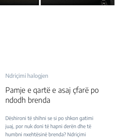
Ndriçimi halogjen
Pamje e qartë e asaj çfarë po
ndodh brenda
Dëshironi të shihni se si po shkon gatimi
juaj, por nuk doni të hapni derën dhe të
humbni nxehtësinë brenda? Ndriçimi