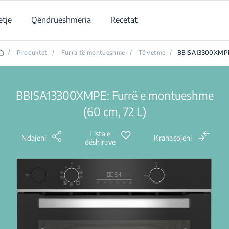
tje
Qëndrueshmëria
Recetat
/
Produktet
/
Furra të montueshme
/
Të vetme
/
BBISA13300XMP
BBISA13300XMPE: Furrë e montueshme
(60 cm, 72 L)
Lista e
Ndajeni
Krahasojeni
dëshirave