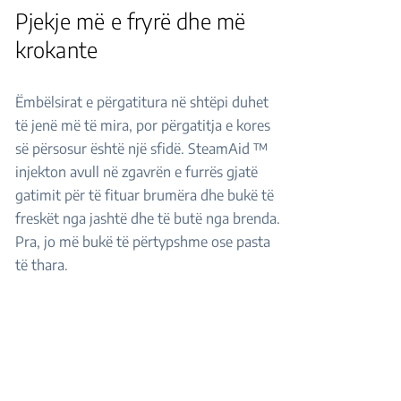
Pjekje më e fryrë dhe më
krokante
Ëmbëlsirat e përgatitura në shtëpi duhet
të jenë më të mira, por përgatitja e kores
së përsosur është një sfidë. SteamAid ™
injekton avull në zgavrën e furrës gjatë
gatimit për të fituar brumëra dhe bukë të
freskët nga jashtë dhe të butë nga brenda.
Pra, jo më bukë të përtypshme ose pasta
të thara.