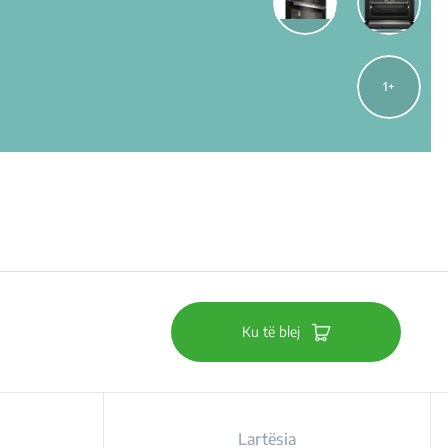
1
Ku të blej
Lartësia