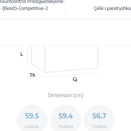
 Touchcontrol Prologue/Beyond-
 (Beast)-Competitive-2
Çelik i pandryshku
L
Th
Gj
Dimension (cm)
59.5
59.4
56.7
Lartësia
Thellësia
Thellësia