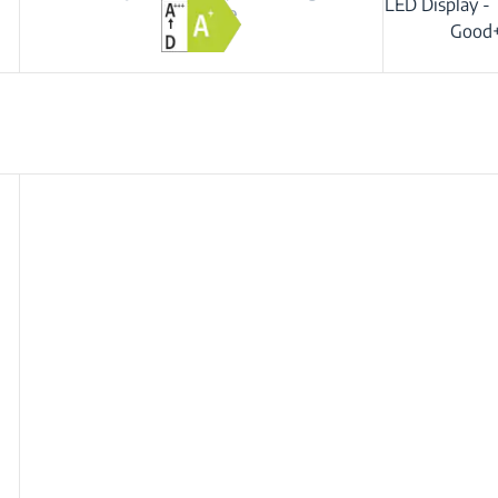
LED Display -
kryesore
Good+