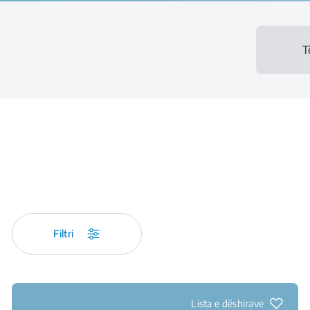
T
Filtri
Lista e dëshirave