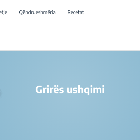
tje
Qëndrueshmëria
Recetat
/
Produktet
/
Grirëse dhe rrahëse
/
Grirës ushqimi
Grirës ushqimi