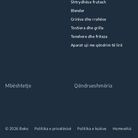
Shtrydhëse frutash
Blender
Grirëse dhe rrahëse
Tostiera dhe grilla
Tenxhere dhe friteza
Aparat uji me qëndrim të lirë
Mbështetje
Qëndrueshmëria
© 2026 Beko
Politika e privatësisë
Politika e kukive
Homewhiz