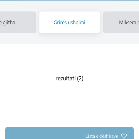
ë gjitha
Grirës ushqimi
Miksera 
rezultati (2)
Lista e dëshirave