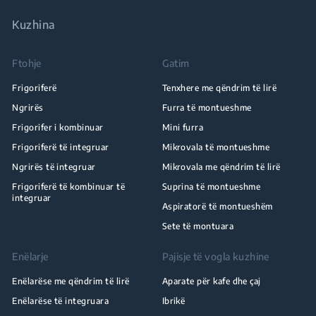
Kuzhina
Ftohje
Gatim
Frigoriferë
Tenxhere me qëndrim të lirë
Ngrirës
Furra të montueshme
Frigorifer i kombinuar
Mini furra
Frigoriferë të integruar
Mikrovala të montueshme
Ngrirës të integruar
Mikrovala me qëndrim të lirë
Frigoriferë të kombinuar të
Suprina të montueshme
integruar
Aspiratorë të montueshëm
Sete të montuara
Enëlarje
Pajisje të vogla kuzhine
Enëlarëse me qëndrim të lirë
Aparate për kafe dhe çaj
Enëlarëse të integruara
Ibrikë