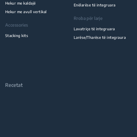
Hekur me kaldajë
Enëlarëse të integruara
Hekur me avull vertikal
Rroba për larje
Accessories
Lavatriçe të integruara
Stacking kits
Larëse/Tharëse të integraura
Recetat