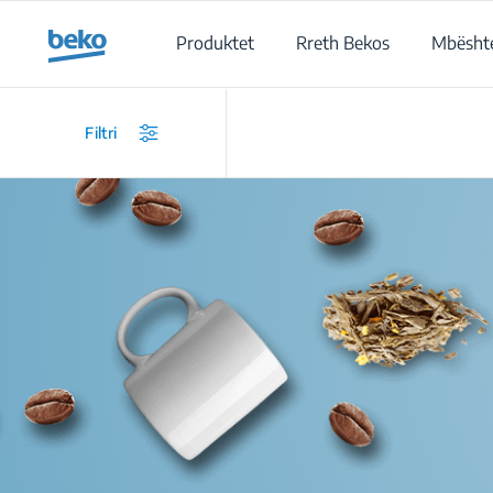
Main content starts here
Produktet
Rreth Bekos
Mbështe
Filtri