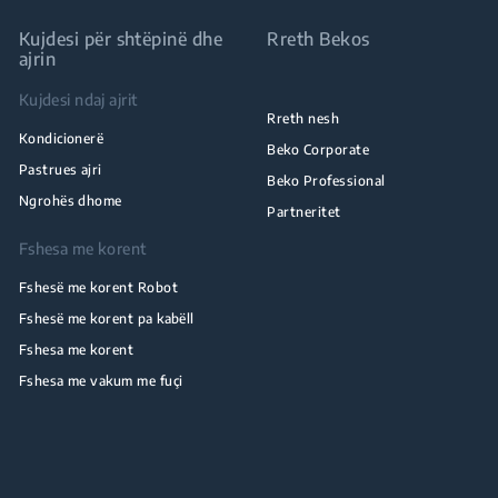
Kujdesi për shtëpinë dhe
Rreth Bekos
ajrin
Kujdesi ndaj ajrit
Rreth nesh
Kondicionerë
Beko Corporate
Pastrues ajri
Beko Professional
Ngrohës dhome
Partneritet
Fshesa me korent
Fshesë me korent Robot
Fshesë me korent pa kabëll
Fshesa me korent
Fshesa me vakum me fuçi