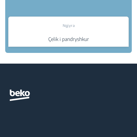
Ngjyra
Çelik i pandryshkur
Ku të blej