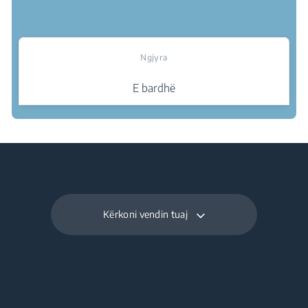
Ngjyra
E bardhë
Ku të blej
Kërkoni vendin tuaj