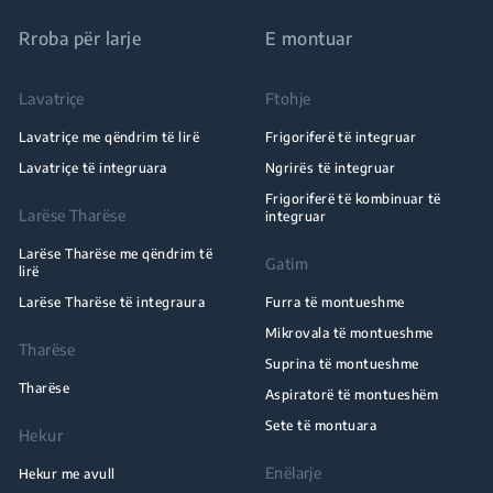
Rroba për larje
E montuar
Lavatriçe
Ftohje
Lavatriçe me qëndrim të lirë
Frigoriferë të integruar
Lavatriçe të integruara
Ngrirës të integruar
Frigoriferë të kombinuar të
Larëse Tharëse
integruar
Larëse Tharëse me qëndrim të
Gatim
lirë
Larëse Tharëse të integraura
Furra të montueshme
Mikrovala të montueshme
Tharëse
Suprina të montueshme
Tharëse
Aspiratorë të montueshëm
Sete të montuara
Hekur
Enëlarje
Hekur me avull