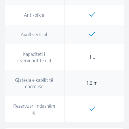
Anti-pikje
Avull vertikal
Kapaciteti i
1 L
rezervuarit të ujit
Gjatësia e kabllit të
1.8 m
energjisë
Rezervuar i ndashëm
uji