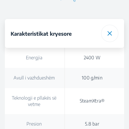
Karakteristikat kryesore
Energjia
2400 W
Avull i vazhdueshëm
100 g/min
Teknologji e pllakës së
SteamXtra®
vetme
Presion
5.8 bar