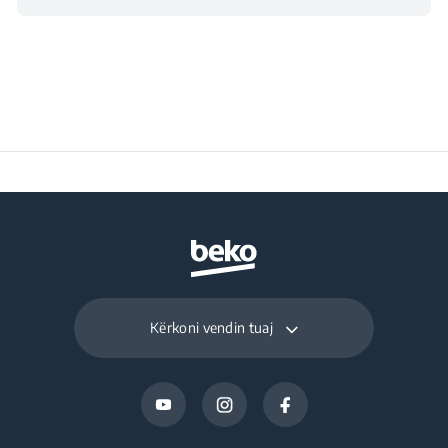
Modaliteti Smart me
opsione manuale
Gjerësia e paketuar
25 cm
Cilësimet dixhitale
Thellësia e paketuar
30 cm
Pompa e integruar e
Pesha e paketuar
energjisë
6.5 kg
Anti-Kalk
Kërkoni vendin tuaj
Paneli i kontrollit
dixhital