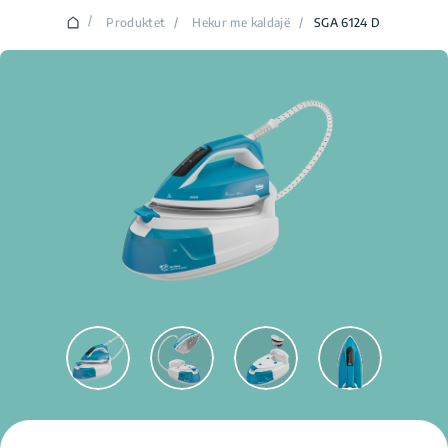
/
Produktet
/
Hekur me kaldajë
/
SGA 6124 D