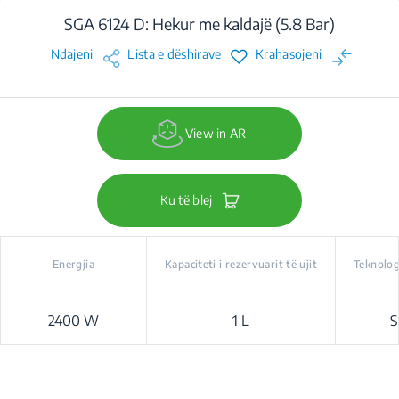
SGA 6124 D: Hekur me kaldajë (5.8 Bar)
Ndajeni
Lista e dëshirave
Krahasojeni
View in AR
Ku të blej
Energjia
Kapaciteti i rezervuarit të ujit
Teknolog
2400 W
1 L
S