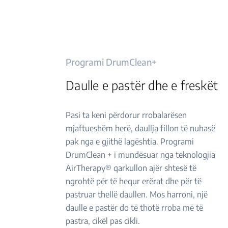
Programi DrumClean+
Daulle e pastër dhe e freskët
Pasi ta keni përdorur rrobalarësen
mjaftueshëm herë, daullja fillon të nuhasë
pak nga e gjithë lagështia. Programi
DrumClean + i mundësuar nga teknologjia
AirTherapy® qarkullon ajër shtesë të
ngrohtë për të hequr erërat dhe për të
pastruar thellë daullen. Mos harroni, një
daulle e pastër do të thotë rroba më të
pastra, cikël pas cikli.