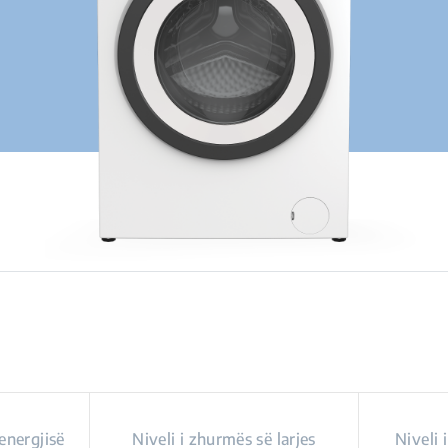
 energjisë
Niveli i zhurmës së larjes
Niveli 