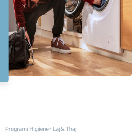
Programi Higjienë+ Laj& Thaj