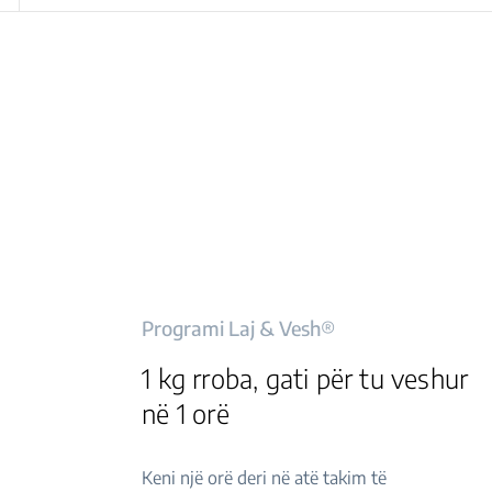
Programi Laj & Vesh®
1 kg rroba, gati për tu veshur
në 1 orë
Keni një orë deri në atë takim të