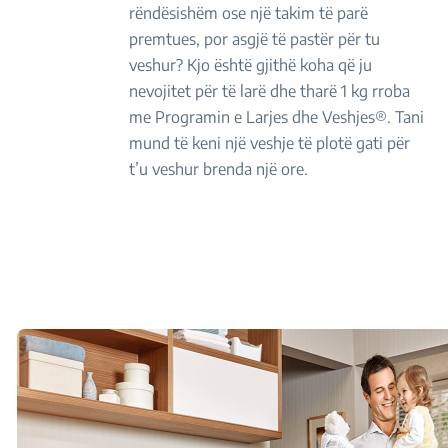
rëndësishëm ose një takim të parë
premtues, por asgjë të pastër për tu
veshur? Kjo është gjithë koha që ju
nevojitet për të larë dhe tharë 1 kg rroba
me Programin e Larjes dhe Veshjes®. Tani
mund të keni një veshje të plotë gati për
t’u veshur brenda një ore.