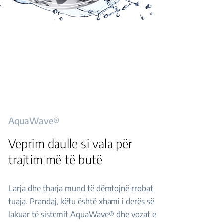
AquaWave®
Veprim daulle si vala për
trajtim më të butë
Larja dhe tharja mund të dëmtojnë rrobat
tuaja. Prandaj, këtu është xhami i derës së
lakuar të sistemit AquaWave® dhe vozat e