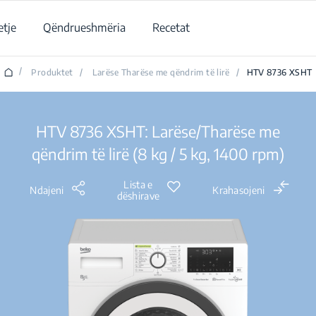
tje
Qëndrueshmëria
Recetat
/
Produktet
/
Larëse Tharëse me qëndrim të lirë
/
HTV 8736 XSHT
HTV 8736 XSHT: Larëse/Tharëse me
qëndrim të lirë (8 kg / 5 kg, 1400 rpm)
Lista e
Ndajeni
Krahasojeni
dëshirave