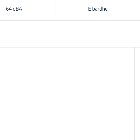
64 dBA
E bardhë