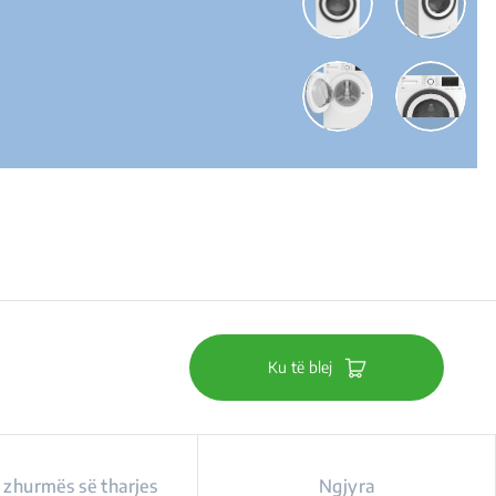
Ku të blej
i zhurmës së tharjes
Ngjyra