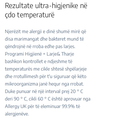
Rezultate ultra-higjenike në
çdo temperaturë
Njerëzit me alergji e dinë shumë mirë që
disa marimangat dhe bakteret mund të
qëndrojnë në rroba edhe pas larjes.
Programi Higjienë + Larje& Tharje
bashkon kontrollet e ndjeshme të
temperaturës me cikle shtesë shpëlarjeje
dhe rrotullimesh për t'u siguruar që këto
mikroorganizma janë hequr nga rrobat.
Duke punuar në një interval prej 20 ° C
deri 90 ° C, cikli 60 ° C është aprovuar nga
Allergy UK për të eleminuar 99.9% të
alergjenëve.