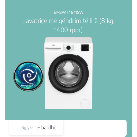
BM3WT48415W
Lavatriçe me qëndrim të lirë (8 kg,
1400 rpm)
E bardhë
Ngjyra