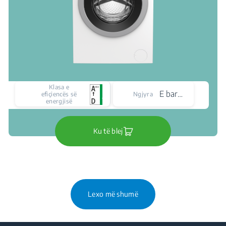
Klasa e
E bardhë
efiçiencës së
Ngjyra
energjisë
Ku të blej
Lexo më shumë