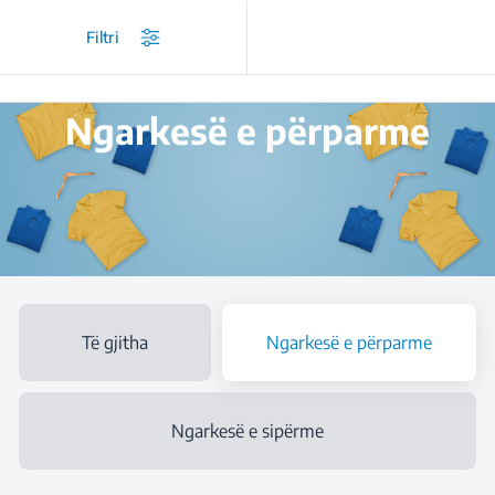
/
...
/
Lavatriçe me qëndrim të lirë
/
Ngarkesë e përparme
Filtri
Ngarkesë e përparme
Të gjitha
Ngarkesë e përparme
Ngarkesë e sipërme