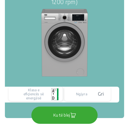
1200 rpm)
Klasa e
Gri
efiçiencës së
Ngjyra
energjisë
Ku të blej