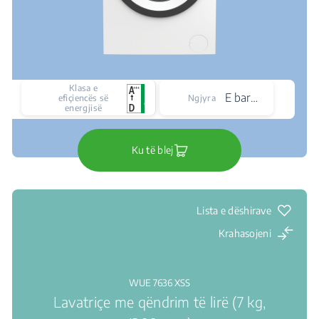
Klasa e
E bardhë
efiçiencës së
Ngjyra
energjisë
Ku të blej
Lista e dëshirave
Krahasojeni
WUE 7636 XSS
Lavatriçe me qëndrim të lirë (7 kg,