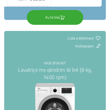
Ku të blej
Lista e dëshirave
Krahasojeni
WUE 8736 XST
Lavatriçe me qëndrim të lirë (8 kg,
1400 rpm)