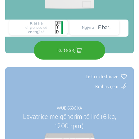
Klasa e
E bardhë
efiçiencës së
Ngjyra
energjisë
Ku të blej
Lista e dëshirave
Krahasojeni
WUE 6636 XA
Lavatriçe me qëndrim të lirë (6 kg,
1200 rpm)