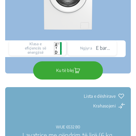
Klasa e
E bardhë
efiçiencës së
Ngjyra
energjisë
Ku të blej
Lista e dëshirave
Krahasojeni
WUE 6532 B0
Lavatriçe me qëndrim të lirë (6 kg,