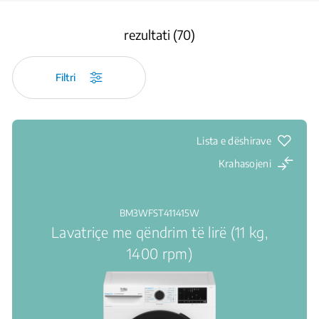
rezultati (70)
Filtri
Lista e dëshirave
Krahasojeni
BM3WFST411415W
Lavatriçe me qëndrim të lirë (11 kg,
1400 rpm)