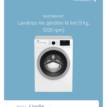
WUE 9636 XST
Lavatriçe me qëndrim të lirë (9 kg,
1200 rpm)
E bardhë
Ngjyra