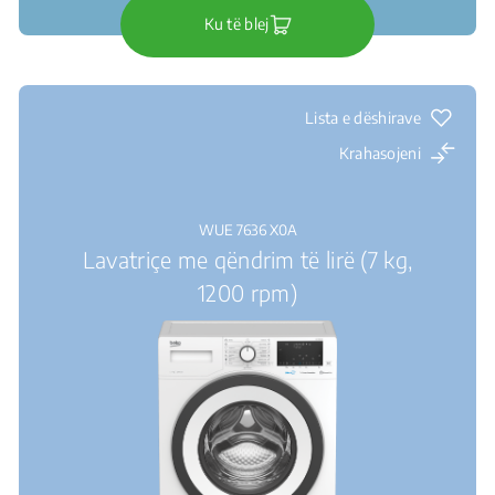
Ku të blej
Lista e dëshirave
Krahasojeni
WUE 7636 X0A
Lavatriçe me qëndrim të lirë (7 kg,
1200 rpm)