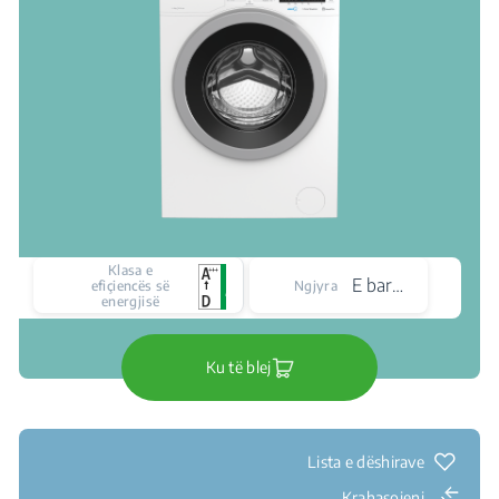
Klasa e
E bardhë
efiçiencës së
Ngjyra
energjisë
Ku të blej
Lista e dëshirave
Krahasojeni