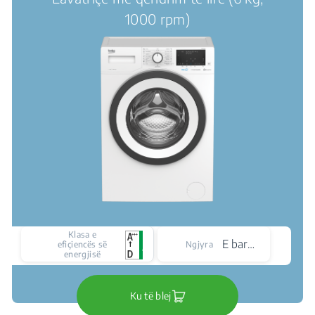
1000 rpm)
Klasa e
E bardhë
efiçiencës së
Ngjyra
energjisë
Ku të blej