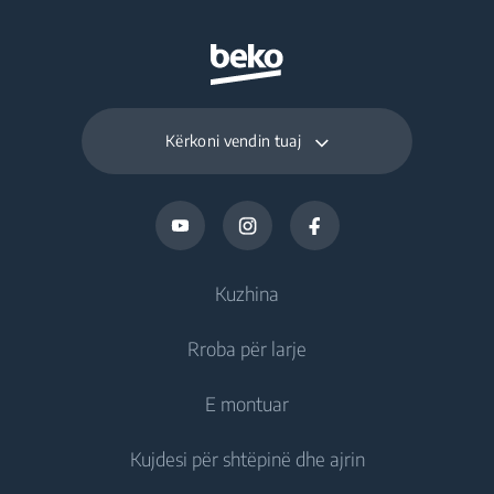
Kërkoni vendin tuaj
Kuzhina
Rroba për larje
Ftohje
E montuar
Frigoriferë
Lavatriçe
Kujdesi për shtëpinë dhe ajrin
Ngrirës
Lavatriçe me qëndrim të lirë
Ftohje