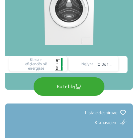
Klasa e
E bardhë
efiçiencës së
Ngjyra
energjisë
Ku të blej
Lista e dëshirave
Krahasojeni