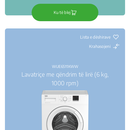
Ku të blej
Lista e dëshirave
Krahasojeni
WUE6511XWW
Lavatriçe me qëndrim të lirë (6 kg,
1000 rpm)