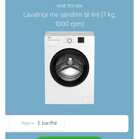
WUE 7511 X0A
Lavatriçe me qëndrim të lirë (7 kg,
1000 rpm)
E bardhë
Ngjyra