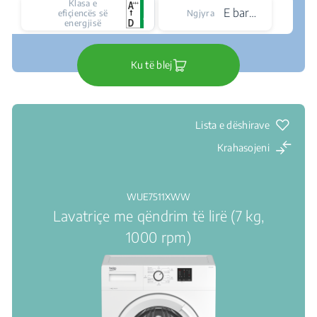
Klasa e
E bardhë
efiçiencës së
Ngjyra
energjisë
Ku të blej
Lista e dëshirave
Krahasojeni
WUE7511XWW
Lavatriçe me qëndrim të lirë (7 kg,
1000 rpm)