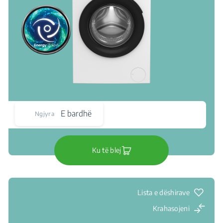
E bardhë
Ngjyra
Ku të blej
Lista e dëshirave
Krahasojeni