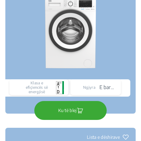
Klasa e
E bardhë
efiçiencës së
Ngjyra
energjisë
Ku të blej
Lista e dëshirave