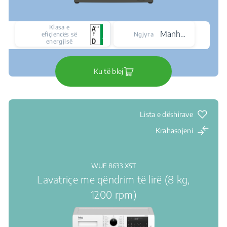
Klasa e
Manhattan gri
efiçiencës së
Ngjyra
energjisë
Ku të blej
Lista e dëshirave
Krahasojeni
WUE 8633 XST
Lavatriçe me qëndrim të lirë (8 kg,
1200 rpm)