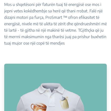
Mos u shqetësoni për faturën tuaj të energjisë ose mos i
jepni vetes kokëdhembje sa herë që thani rrobat. Falë një
dizajni motori pa furça, ProSmart ™ ofron efikasitet të
energjisë, nivele më të ulëta të zërit dhe qëndrueshmëri më
të lartë - të gjitha në një makinë të vetme. TGjithçka që ju
të merrni maksimumin nga tharësi juaj pa prishur buxhetin
tuaj mujor ose një copë të mendjes