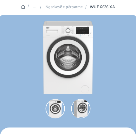
/
...
/
Ngarkesë e përparme
/
WUE 6636 XA