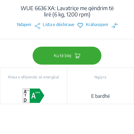
WUE 6636 XA: Lavatriçe me qëndrim të
lirë (6 kg, 1200 rpm)
Ndajeni
Lista e dëshirave
Krahasojeni
Ku të blej
Klasa e efiçiencës së energjisë
Ngjyra
E bardhë