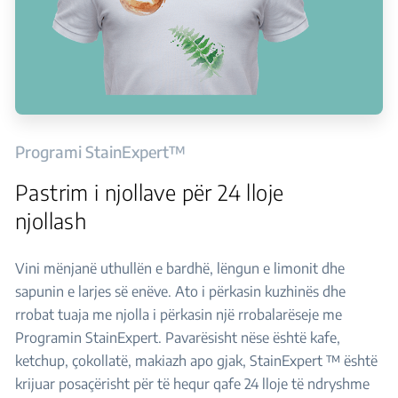
Programi StainExpert™
Pastrim i njollave për 24 lloje
njollash
Vini mënjanë uthullën e bardhë, lëngun e limonit dhe
sapunin e larjes së enëve. Ato i përkasin kuzhinës dhe
rrobat tuaja me njolla i përkasin një rrobalarëseje me
Programin StainExpert. Pavarësisht nëse është kafe,
ketchup, çokollatë, makiazh apo gjak, StainExpert ™ është
krijuar posaçërisht për të hequr qafe 24 lloje të ndryshme