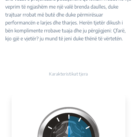
veprim të ngjashëm me një valë brenda daulles, duke
trajtuar rrobat më butë dhe duke përmirësuar
performancën e larjes dhe tharjes. Herën tjetër dikush i
bën komplimente rrobave tuaja dhe ju përgjigjeni: Çfarë,
kjo gjë e vjetër? ju mund të jeni duke thënë të vërtetën.
Karakteristikat tjera