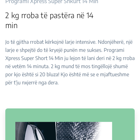
Programi Xpress Super Shkurt 14 Min
2 kg rroba të pastëra në 14
min
Jo të gjitha rrobat kërkojnë larje intensive. Ndonjëherë, një
larje e shpejtë do të kryejë punën me sukses. Programi
Xpress Super Short 14 Min ju lejon të lani deri në 2 kg rroba
në vetëm 14 minuta. 2 kg mund të mos tingëllojë shumë
por kjo është si 20 bluza! Kjo është më se e mjaftueshme
për t'ju nxjerrë nga dera.