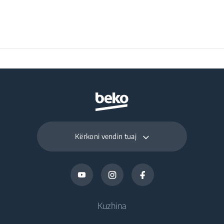
Water Consumption
36 L
Energy Consumption
64 kWh
Spinning Noise Class
B
Kërkoni vendin tuaj
Kuzhina