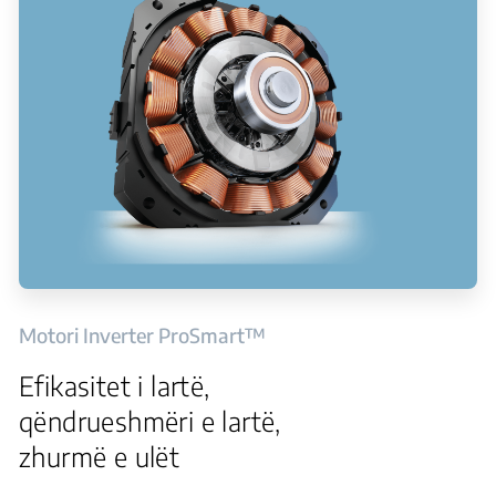
Motori Inverter ProSmart™
Efikasitet i lartë,
qëndrueshmëri e lartë,
zhurmë e ulët