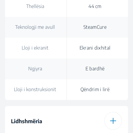
Thellësia
44 cm
Teknologji me avull
SteamCure
Lloji i ekranit
Ekrani dixhital
Ngjyra
E bardhë
Lloji i konstruksionit
Qëndrim i lirë
Lidhshmëria