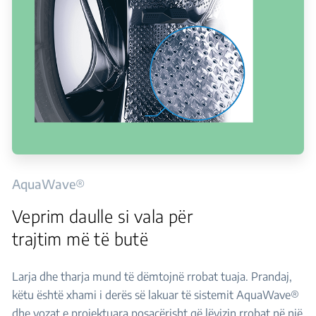
AquaWave®
Veprim daulle si vala për
trajtim më të butë
Larja dhe tharja mund të dëmtojnë rrobat tuaja. Prandaj,
këtu është xhami i derës së lakuar të sistemit AquaWave®
dhe vozat e projektuara posaçërisht që lëvizin rrobat në një