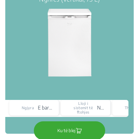
Lloji i
E bardhë
No Frost
Ngjyra
sistemit të
Thellësi
ftohjes
Ku të blej