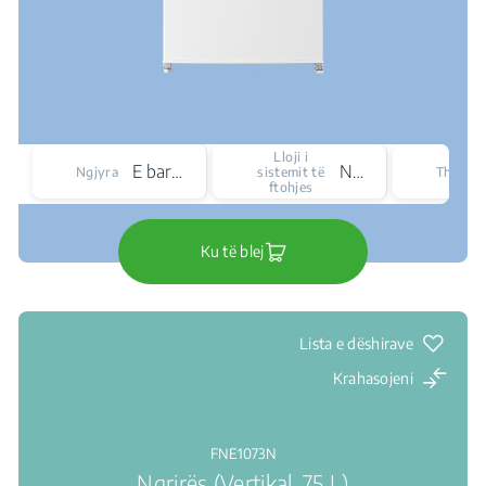
Lloji i
E bardhë
No Frost
Ngjyra
sistemit të
Thellësi
ftohjes
Ku të blej
Lista e dëshirave
Krahasojeni
FNE1073N
Ngrirës (Vertikal, 75 L)