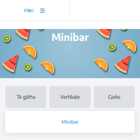
/
Produktet
/
Ngrirës
/
Minibar
Filtri
Minibar
Të gjitha
Vertikale
Gjoks
Minibar