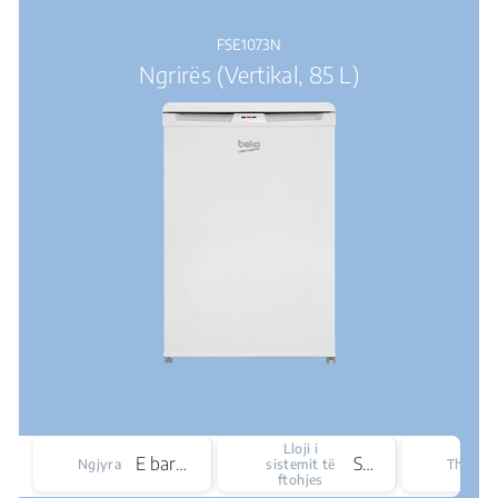
FSE1073N
Ngrirës (Vertikal, 85 L)
Lloji i
E bardhë
Statike
Ngjyra
sistemit të
Thellësi
ftohjes