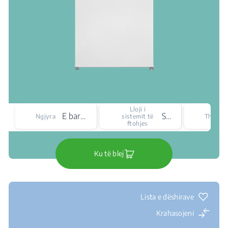
Lloji i
E bardhë
Statike
Ngjyra
sistemit të
Thellësi
ftohjes
Ku të blej
Lista e dëshirave
Krahasojeni