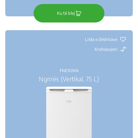
Ku të blej
Lista e dëshirave
Krahasojeni
FNE1074N
Ngrirës (Vertikal, 75 L)