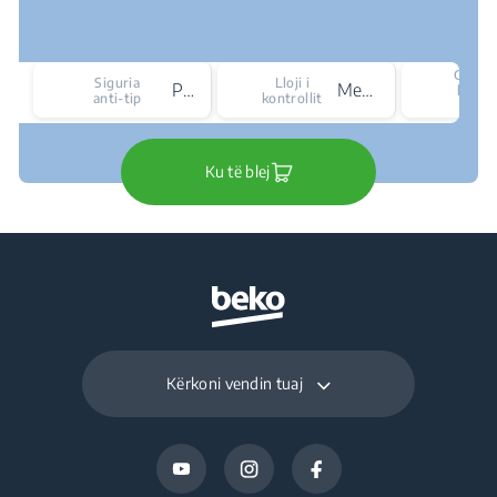
Gjatës
Siguria
Lloji i
Po
Mekanike
kabllit
anti-tip
kontrollit
rrym
Ku të blej
Kërkoni vendin tuaj