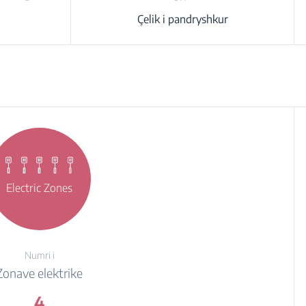
Çelik i pandryshkur
Electric Zones
Numri i
Zonave elektrike
4