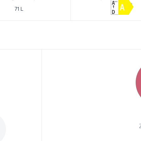
kryesore
71 L