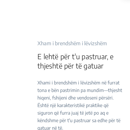
Xham i brendshëm i lëvizshëm
E lehtë për t'u pastruar, e
thjeshtë për të gatuar
Xhami i brendshëm i lëvizshëm në furrat
tona e bën pastrimin pa mundim—thjesht
hiqeni, fshijeni dhe vendoseni përsëri.
Është një karakteristikë praktike që
siguron që furra juaj të jetë po aq e
këndshme për t'u pastruar sa edhe për të
gatuar në të.