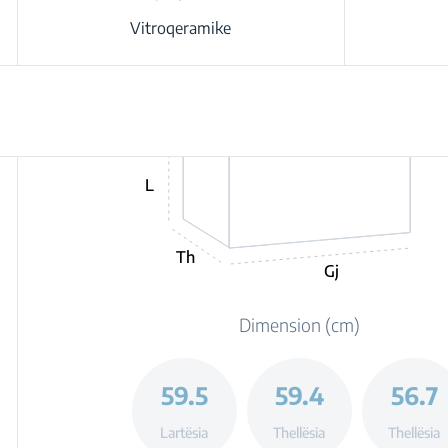
Vitroqeramike
L
Th
Gj
Dimension (cm)
59.5
59.4
56.7
Lartësia
Thellësia
Thellësia