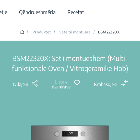
tje
Qëndrueshmëria
Recetat
/
Produktet
/
Sete të montuara
/
BSM22320X
BSM22320X: Set i montueshëm (Multi-
funksionale Oven / Vitroqeramike Hob)
Lista e
Ndajeni
Krahasojeni
dëshirave