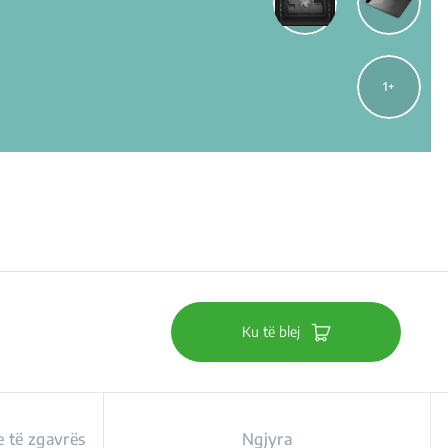
1
Ku të blej
e të zgavrës
Ngjyra