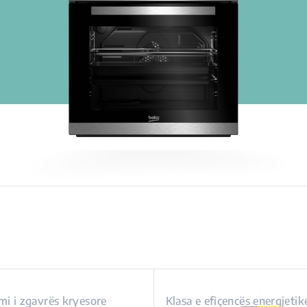
imi i zgavrës kryesore
Klasa e efiçencës energjetik