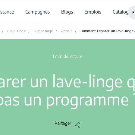
istance
Campagnes
Blogs
Emplois
Catalogue
F
omment réparer un lave-linge qui ne démarre pas un programme
/
Lave-linge
/
Dépannage
/
Article
/
Comment réparer un lave-linge
1 min de lecture
er un lave-linge 
pas un programme 
Partager