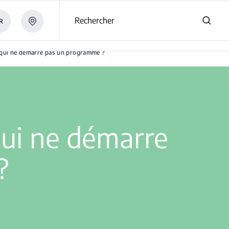
s
Rechercher
R
 ?
 qui ne démarre pas un programme ?
qui ne démarre
?