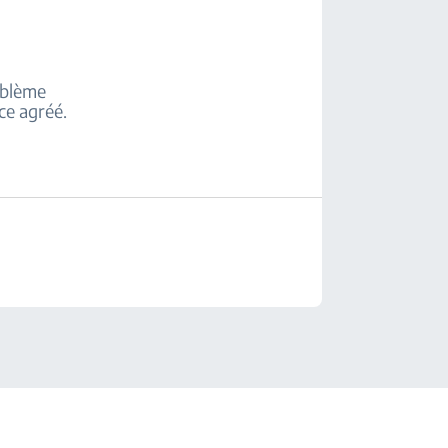
roblème
ice agréé.