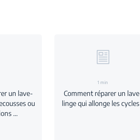
1 min
r un lave-
Comment réparer un lave
secousses ou
linge qui allonge les cycles
ions …