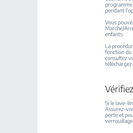
programme e
pendant l'o
Vous pouvez
Marche/Arrê
enfants.
La procédure
fonction du 
consultez vo
téléchargez-
Vérifie
Si le lave-l
Assurez-vous
porte et pou
verrouillage