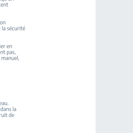
tent
ion
la sécurité
ier en
nt pas,
e manuel,
eau.
 dans la
ruit de