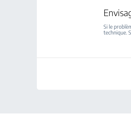
Envisa
Si le problè
technique. S