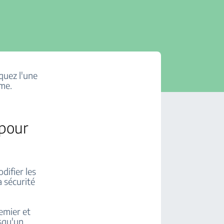
quez l'une
ème.
 pour
difier les
a sécurité
emier et
squ'un