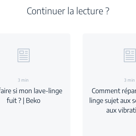
Continuer la lecture ?
3 min
3 min
aire si mon lave-linge
Comment répare
fuit ? | Beko
linge sujet aux 
aux vibrat