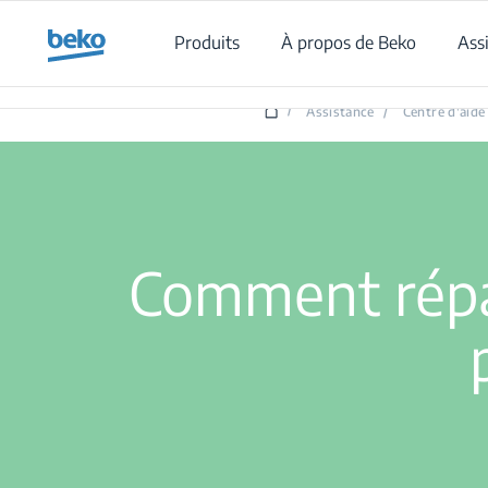
Main content starts here
Produits
À propos de Beko
Ass
C
/
Assistance
/
Centre d'aide
Comment répar