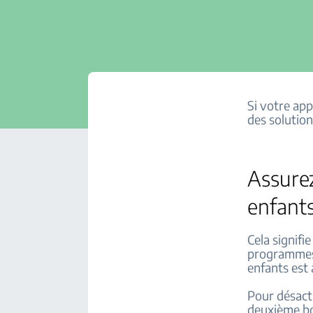
Si votre ap
des solution
Assurez
enfants
Cela signifi
programmes, 
enfants est 
Pour désact
deuxième bo