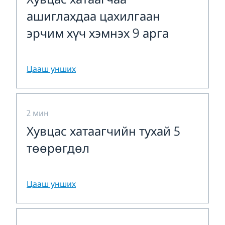
ашиглахдаа цахилгаан
эрчим хүч хэмнэх 9 арга
Цааш унших
2 мин
Хувцас хатаагчийн тухай 5
төөрөгдөл
Цааш унших