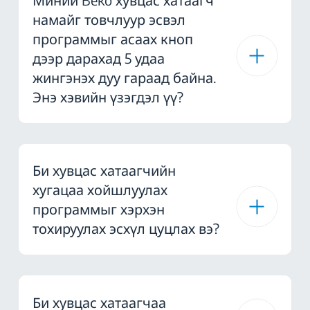
намайг товчлуур эсвэл
программыг асаах кноп
дээр дарахад 5 удаа
жингэнэх дуу гараад байна.
Энэ хэвийн үзэгдэл үү?
Би хувцас хатаагчийн
хугацаа хойшлуулах
программыг хэрхэн
тохируулах эсхүл цуцлах вэ?
Би хувцас хатаагчаа