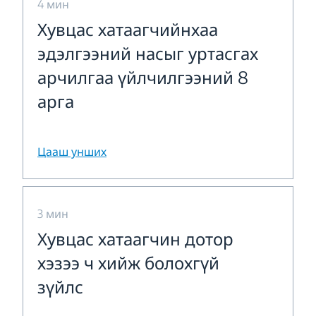
4 мин
Хувцас хатаагчийнхаа
эдэлгээний насыг уртасгах
арчилгаа үйлчилгээний 8
арга
Цааш унших
3 мин
Хувцас хатаагчин дотор
хэзээ ч хийж болохгүй
зүйлс