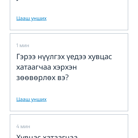
Цааш унших
1 мин
Гэрээ нүүлгэх үедээ хувцас
хатаагчаа хэрхэн
зөөвөрлөх вэ?
Цааш унших
4 мин
Хувцас хатаагчаа