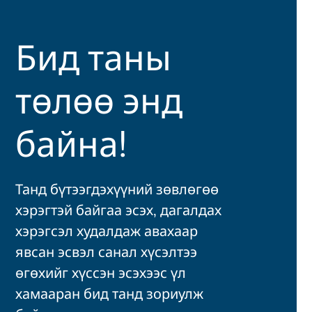
Бид таны
төлөө энд
байна!
Танд бүтээгдэхүүний зөвлөгөө
хэрэгтэй байгаа эсэх, дагалдах
хэрэгсэл худалдаж авахаар
явсан эсвэл санал хүсэлтээ
өгөхийг хүссэн эсэхээс үл
хамааран бид танд зориулж