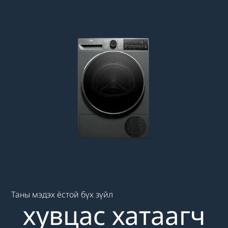
Main content starts here
Таны мэдэх ёстой бүх зүйл
хувцас хатаагч