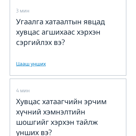
3 мин
Угаалга хатаалтын явцад
хувцас агшихаас хэрхэн
сэргийлэх вэ?
Цааш унших
4 мин
Хувцас хатаагчийн эрчим
хүчний хэмнэлтийн
шошгийг хэрхэн тайлж
унших вэ?