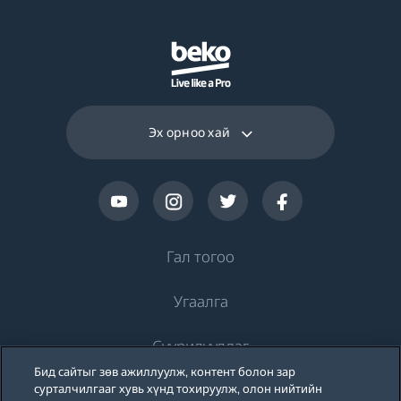
Эх орноо хай
Гал тогоо
Угаалга
Хөргөлт
Суурилуулдаг
Хөргөгч
Угаалгын машин
Бид сайтыг зөв ажиллуулж, контент болон зар
Beko-ийн тухай
Хөлдөөгч
сурталчилгааг хувь хүнд тохируулж, олон нийтийн
Угаалгын машин