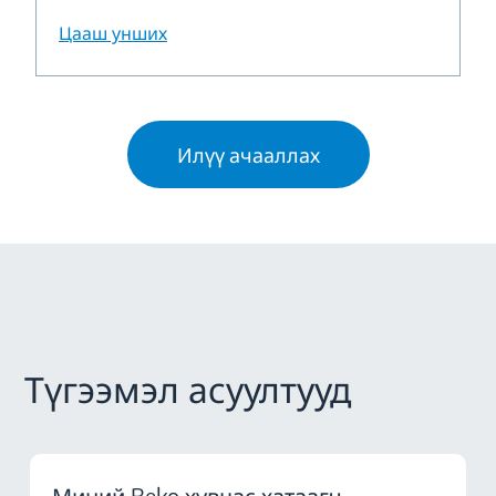
Цааш унших
Илүү ачааллах
Түгээмэл асуултууд
Миний Beko хувцас хатаагч