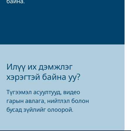
байна.
Илүү их дэмжлэг
хэрэгтэй байна уу?
Түгээмэл асуултууд, видео
гарын авлага, нийтлэл болон
бусад зүйлийг олоорой.