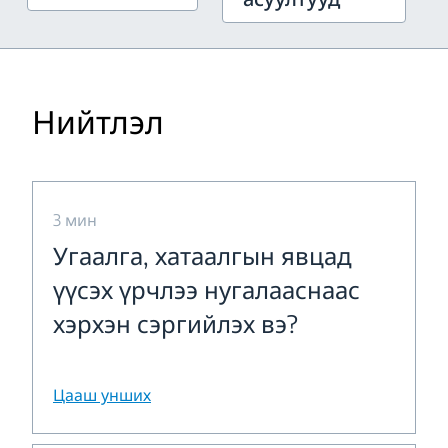
Нийтлэл
3 мин
Угаалга, хатаалгын явцад
үүсэх үрчлээ нугалааснаас
хэрхэн сэргийлэх вэ?
Цааш унших