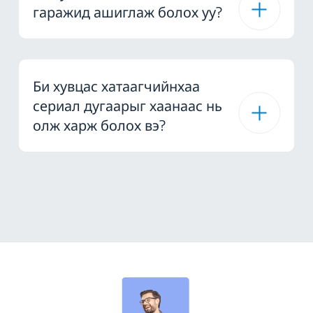
гаражид ашиглаж болох уу?
Би хувцас хатаагчийнхаа
сериал дугаарыг хаанаас нь
олж харж болох вэ?