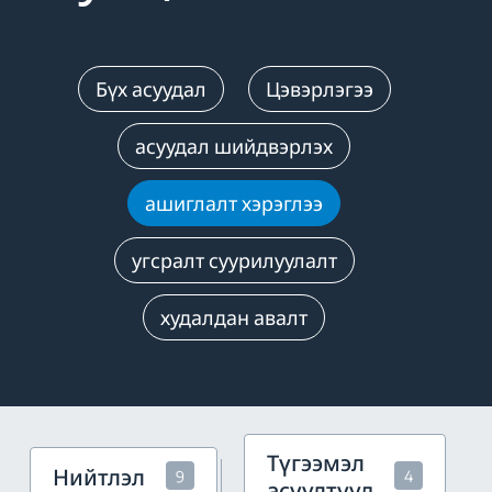
Бүх асуудал
Цэвэрлэгээ
асуудал шийдвэрлэх
ашиглалт хэрэглээ
угсралт суурилуулалт
худалдан авалт
Түгээмэл
Нийтлэл
9
4
асуултууд