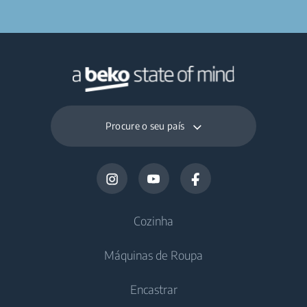
Procure o seu país
Cozinha
Máquinas de Roupa
Frigoríficos
Encastrar
Frigoríficos sem congelador
Máquinas de Lavar Roupa