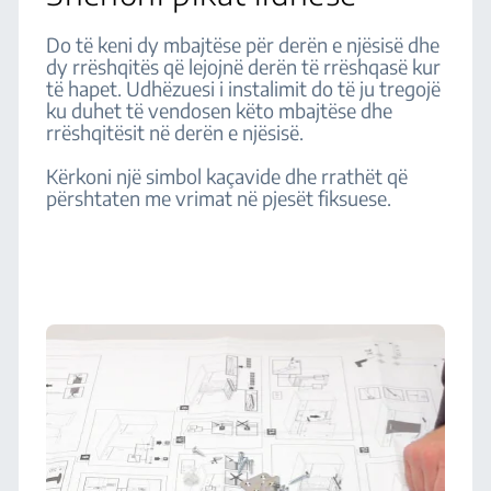
Do të keni dy mbajtëse për derën e njësisë dhe
dy rrëshqitës që lejojnë derën të rrëshqasë kur
të hapet. Udhëzuesi i instalimit do të ju tregojë
ku duhet të vendosen këto mbajtëse dhe
rrëshqitësit në derën e njësisë.
Kërkoni një simbol kaçavide dhe rrathët që
përshtaten me vrimat në pjesët fiksuese.