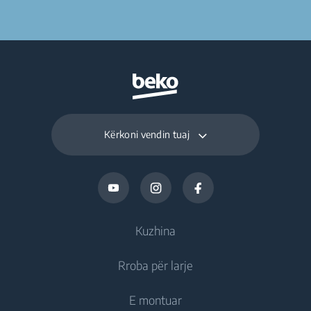
Kërkoni vendin tuaj
Kuzhina
Rroba për larje
Ftohje
E montuar
Frigoriferë
Lavatriçe