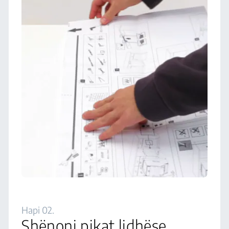
Hapi 02.
Shënoni pikat lidhëse