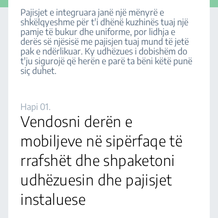
Pajisjet e integruara janë një mënyrë e
shkëlqyeshme për t'i dhënë kuzhinës tuaj një
pamje të bukur dhe uniforme, por lidhja e
derës së njësisë me pajisjen tuaj mund të jetë
pak e ndërlikuar. Ky udhëzues i dobishëm do
t'ju sigurojë që herën e parë ta bëni këtë punë
siç duhet.
Hapi 01.
Vendosni derën e
mobiljeve në sipërfaqe të
rrafshët dhe shpaketoni
udhëzuesin dhe pajisjet
instaluese