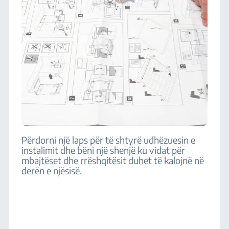
Përdorni një laps për të shtyrë udhëzuesin e
instalimit dhe bëni një shenjë ku vidat për
mbajtëset dhe rrëshqitësit duhet të kalojnë në
derën e njësisë.