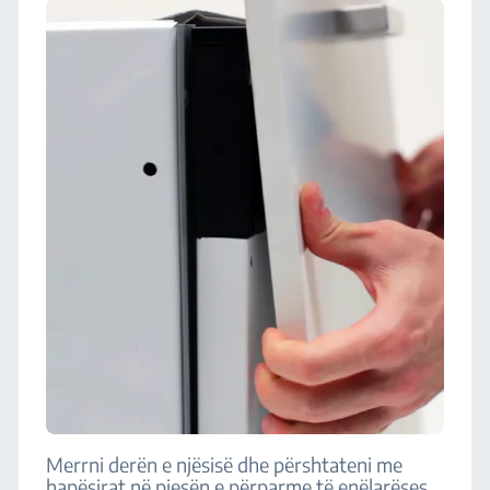
Merrni derën e njësisë dhe përshtateni me
hapësirat në pjesën e përparme të enëlarëses.