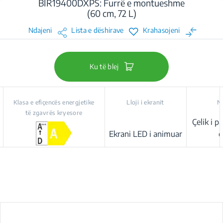
BIR19400DXPS: Furrë e montueshme
(60 cm, 72 L)
Ndajeni
Lista e dëshirave
Krahasojeni
Ku të blej
Klasa e efiçencës energjetike
Lloji i ekranit
N
të zgavrës kryesore
Çelik i p
Ekrani LED i animuar
e