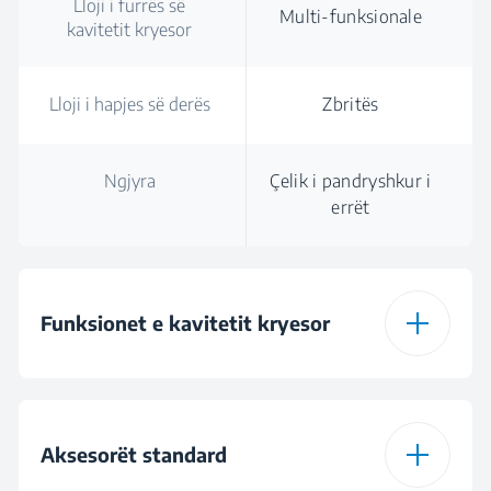
Lloji i furrës së
Multi-funksionale
kavitetit kryesor
Lloji i hapjes së derës
Zbritës
Ngjyra
Çelik i pandryshkur i
errët
Funksionet e kavitetit kryesor
Lloji i furrës së
Multi-funksionale
kavitetit kryesor
Aksesorët standard