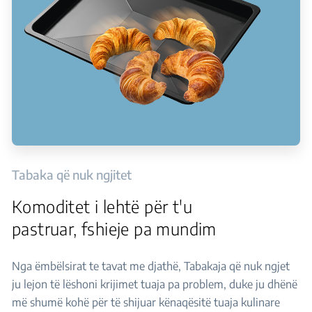
Tabaka që nuk ngjitet
Komoditet i lehtë për t'u
pastruar, fshieje pa mundim
Nga ëmbëlsirat te tavat me djathë, Tabakaja që nuk ngjet
ju lejon të lëshoni krijimet tuaja pa problem, duke ju dhënë
më shumë kohë për të shijuar kënaqësitë tuaja kulinare