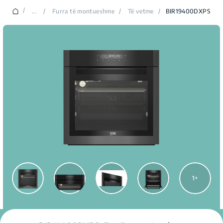
/
...
/
Furra të montueshme
/
Të vetme
/
BIR19400DXPS
1