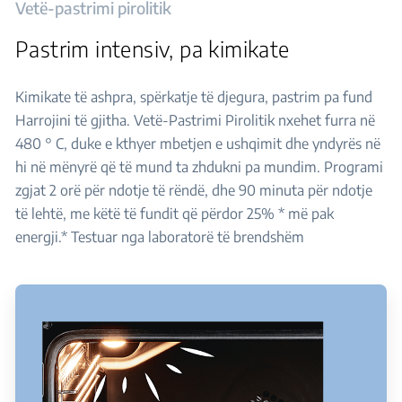
Vetë-pastrimi pirolitik
Pastrim intensiv, pa kimikate
Kimikate të ashpra, spërkatje të djegura, pastrim pa fund
Harrojini të gjitha. Vetë-Pastrimi Pirolitik nxehet furra në
480 ° C, duke e kthyer mbetjen e ushqimit dhe yndyrës në
hi në mënyrë që të mund ta zhdukni pa mundim. Programi
zgjat 2 orë për ndotje të rëndë, dhe 90 minuta për ndotje
të lehtë, me këtë të fundit që përdor 25% * më pak
energji.* Testuar nga laboratorë të brendshëm