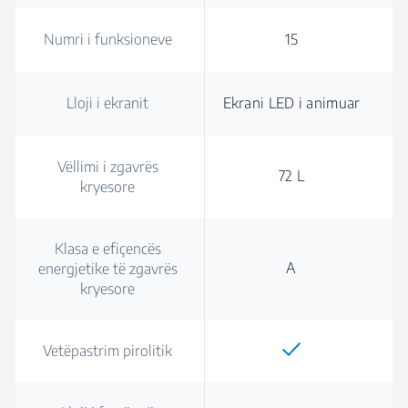
Numri i funksioneve
15
Lloji i ekranit
Ekrani LED i animuar
Vëllimi i zgavrës
72 L
kryesore
Klasa e efiçencës
A
energjetike të zgavrës
kryesore
Vetëpastrim pirolitik